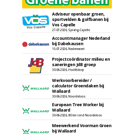
Adviseur openbaar groen,
sportvelden & golfbanen bij
Vos Capelle
27-07-2026, Sprang-Capelle
Accountmanager Nederland
bij Dabekausen
15-07-2026, Nederweert
Projectcoördinator milieu en
saneringen JdB groep
30-06-2026, Hoofddorp
Werkvoorbereider /
calculator Groendaken bij
Wallaard
30-06-2026, Noordeloos
European Tree Worker bij
Wallaard
30-06-2026, 80 km rond Noordeloos
Meewerkend Voorman Groen
bij Wallaard