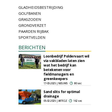
GLADHEIDSBESTRIJDING
GOLFBANEN
GRASZODEN
GRONDVERZET
PAARDEN RIJBAK
SPORTVELDEN
BERICHTEN
Loonbedrijf Poldervaart wil
via vakbladen laten zien
wat het bedrijf kan
betekenen voor
fieldmanagers en
greenkeepers
17-03-2025 | NIEUWS
80 sec
Sand slits for optimal
drainage
05-02-2025 | ARTICLE
162 sec