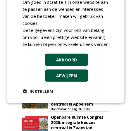
Om goed in staat te zijn onze website aan
Plaats een gratis advertentie
te passen aan de wensen en interesses
van de bezoeker, maken wij gebruik van
cookies.
Deze gegevens zijn voor ons van belang
om voor u een prettige website ervaring
te kunnen blijven ontwikkelen.
Lees verder
AGENDA
AKKOORD
Roadshow over
GreentoColour en Heem in
AFWIJZEN
Swalmen
woensdag 12 augustus 2026
INSTELLEN
Vakdag 'All About Annuals'
zet eenjarige planten
centraal in Appeltern
donderdag 27 augustus 2026
Openbare Ruimte Congres
2026: integrale keuzes
centraal in Zaanstad