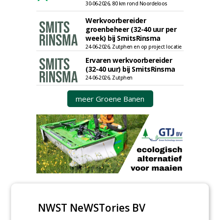
30-06-2026, 80 km rond Noordeloos
Werkvoorbereider
groenbeheer (32-40 uur per
week) bij SmitsRinsma
24-06-2026, Zutphen en op project locatie
Ervaren werkvoorbereider
(32-40 uur) bij SmitsRinsma
24-06-2026, Zutphen
meer Groene Banen
GREEN OUTLET
NWST NeWSTories BV
Iedereen kan gratis kleine advertenties
plaatsen via zijn eigen account.