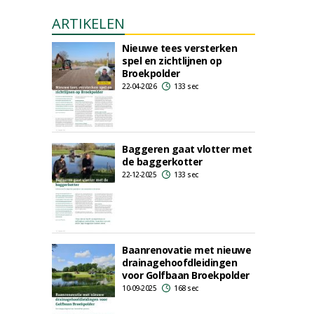
ARTIKELEN
Nieuwe tees versterken
spel en zichtlijnen op
Broekpolder
22-04-2026
133 sec
Baggeren gaat vlotter met
de baggerkotter
22-12-2025
133 sec
Baanrenovatie met nieuwe
drainagehoofdleidingen
voor Golfbaan Broekpolder
10-09-2025
168 sec