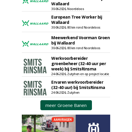
Wallaard
30-06-2026, Noordeloos
European Tree Worker bij
Wallaard
30-06-2026, 80 km rond Noordeloos
Meewerkend Voorman Groen
bij Wallaard
30-06-2026, 80 km rond Noordeloos
Werkvoorbereider
groenbeheer (32-40 uur per
week) bij SmitsRinsma
24-06-2026, Zutphen en op project locatie
Ervaren werkvoorbereider
(32-40 uur) bij SmitsRinsma
24-06-2026, Zutphen
meer Groene Banen