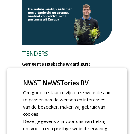
TENDERS
Gemeente Hoeksche Waard gunt
maaibestek watergangen 2026-2027 aan
Verhart Groen en Jaro.
vrijdag 7 augustus 2026
NWST NeWSTories BV
Gemeente Tilburg gunt raamovereenkomst
Om goed in staat te zijn onze website aan
kap en herplant bomen aan J. van Esch.
te passen aan de wensen en interesses
vrijdag 7 augustus 2026
van de bezoeker, maken wij gebruik van
Gemeente Nissewaard gunt eeheer en
onderhoud openbare verlichting (OVL)
cookies.
gemeenten Voorne aan Zee en Nissewaard
Deze gegevens zijn voor ons van belang
aan Ünsal Infratechniek.
om voor u een prettige website ervaring
vrijdag 7 augustus 2026