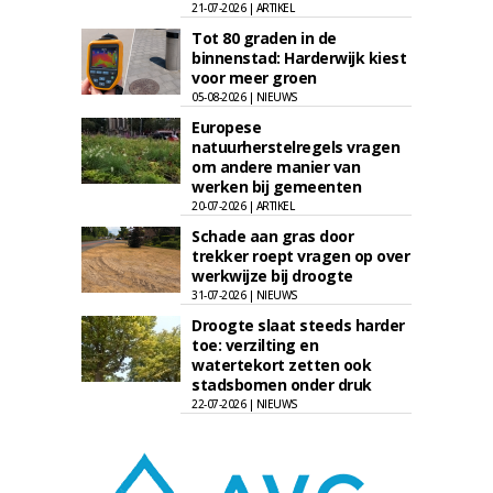
21-07-2026 | ARTIKEL
Tot 80 graden in de
binnenstad: Harderwijk kiest
voor meer groen
05-08-2026 | NIEUWS
Europese
natuurherstelregels vragen
om andere manier van
werken bij gemeenten
20-07-2026 | ARTIKEL
Schade aan gras door
trekker roept vragen op over
werkwijze bij droogte
31-07-2026 | NIEUWS
Droogte slaat steeds harder
toe: verzilting en
watertekort zetten ook
stadsbomen onder druk
22-07-2026 | NIEUWS