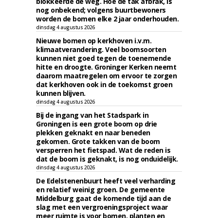
blokkeerde de weg. Hoe de tak afbrak, is
nog onbekend; volgens buurtbewoners
worden de bomen elke 2 jaar onderhouden.
dinsdag 4 augustus 2026
Nieuwe bomen op kerkhoven i.v.m.
klimaatverandering. Veel boomsoorten
kunnen niet goed tegen de toenemende
hitte en droogte. Groninger Kerken neemt
daarom maatregelen om ervoor te zorgen
dat kerkhoven ook in de toekomst groen
kunnen blijven.
dinsdag 4 augustus 2026
Bij de ingang van het Stadspark in
Groningen is een grote boom op drie
plekken geknakt en naar beneden
gekomen. Grote takken van de boom
versperren het fietspad. Wat de reden is
dat de boom is geknakt, is nog onduidelijk.
dinsdag 4 augustus 2026
De Edelstenenbuurt heeft veel verharding
en relatief weinig groen. De gemeente
Middelburg gaat de komende tijd aan de
slag met een vergroeningsproject waar
meer ruimte is voor bomen, planten en