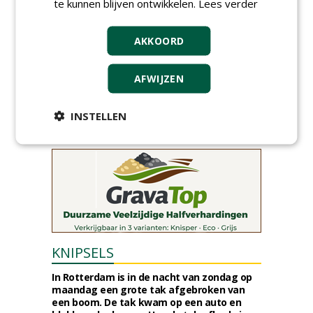
te kunnen blijven ontwikkelen.
Lees verder
Gemeente Tilburg gunt ecologische
verbindingszone Zwaluwenbunders en
boslandschap Rugdijk aan Van Helvoirt
AKKOORD
Groenprojecten
vrijdag 7 augustus 2026
Gemeente Eindhoven gunt groot
AFWIJZEN
onderhoud ''Stedelijk bos'' binnen de
bebouwingscontour houtkap aan
Boomrooierij Weijtmans.
INSTELLEN
donderdag 6 augustus 2026
KNIPSELS
In Rotterdam is in de nacht van zondag op
maandag een grote tak afgebroken van
een boom. De tak kwam op een auto en