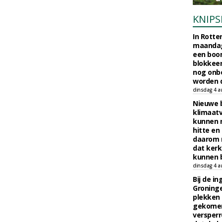
KNIPS
In Rotte
maandag
een boo
blokkeer
nog onb
worden d
dinsdag 4 a
Nieuwe 
klimaat
kunnen 
hitte en
daarom 
dat kerk
kunnen b
dinsdag 4 a
Bij de i
Groninge
plekken
gekomen
versperr