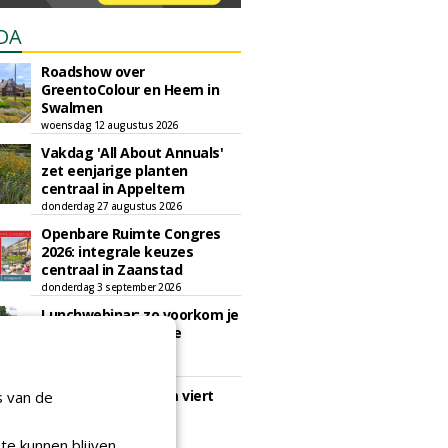
DA
Roadshow over
GreentoColour en Heem in
Swalmen
woensdag 12 augustus 2026
Vakdag 'All About Annuals'
zet eenjarige planten
centraal in Appeltern
donderdag 27 augustus 2026
Openbare Ruimte Congres
2026: integrale keuzes
centraal in Zaanstad
donderdag 3 september 2026
Lunchwebinar: zo voorkom je
dat natuurinclusieve
ambities stranden
dinsdag 8 september 2026
Rooftop Symposium viert
s van de
tien jaar duurzame
dakontwikkeling
te kunnen blijven