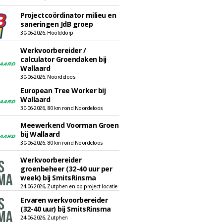
Projectcoördinator milieu en
saneringen JdB groep
30-06-2026, Hoofddorp
Werkvoorbereider /
calculator Groendaken bij
Wallaard
30-06-2026, Noordeloos
European Tree Worker bij
Wallaard
30-06-2026, 80 km rond Noordeloos
Meewerkend Voorman Groen
bij Wallaard
30-06-2026, 80 km rond Noordeloos
Werkvoorbereider
groenbeheer (32-40 uur per
week) bij SmitsRinsma
24-06-2026, Zutphen en op project locatie
Ervaren werkvoorbereider
(32-40 uur) bij SmitsRinsma
24-06-2026, Zutphen