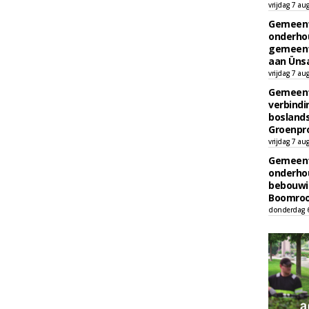
vrijdag 7 au
Gemeent
onderhou
gemeent
aan Ünsa
vrijdag 7 au
Gemeent
verbind
boslands
Groenpr
vrijdag 7 au
Gemeent
onderhou
bebouwi
Boomrooi
donderdag 