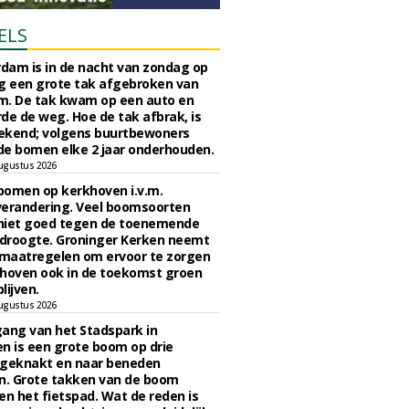
ELS
rdam is in de nacht van zondag op
 een grote tak afgebroken van
m. De tak kwam op een auto en
de de weg. Hoe de tak afbrak, is
ekend; volgens buurtbewoners
e bomen elke 2 jaar onderhouden.
ugustus 2026
bomen op kerkhoven i.v.m.
verandering. Veel boomsoorten
niet goed tegen de toenemende
 droogte. Groninger Kerken neemt
maatregelen om ervoor te zorgen
hoven ook in de toekomst groen
lijven.
ugustus 2026
ngang van het Stadspark in
n is een grote boom op drie
 geknakt en naar beneden
. Grote takken van de boom
en het fietspad. Wat de reden is