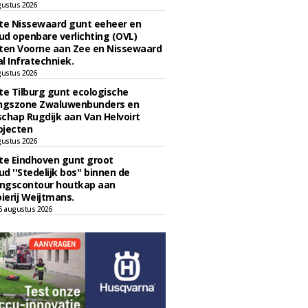
gustus 2026
e Nissewaard gunt eeheer en
d openbare verlichting (OVL)
en Voorne aan Zee en Nissewaard
l Infratechniek.
gustus 2026
e Tilburg gunt ecologische
ingszone Zwaluwenbunders en
chap Rugdijk aan Van Helvoirt
ojecten
gustus 2026
e Eindhoven gunt groot
d ''Stedelijk bos'' binnen de
ngscontour houtkap aan
erij Weijtmans.
6 augustus 2026