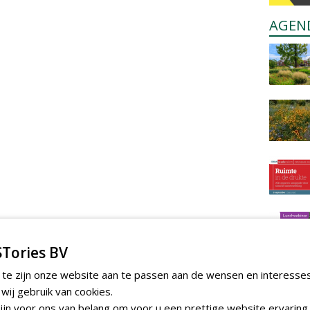
AGEN
Tories BV
 te zijn onze website aan te passen aan de wensen en interesse
ij gebruik van cookies.
jn voor ons van belang om voor u een prettige website ervaring 