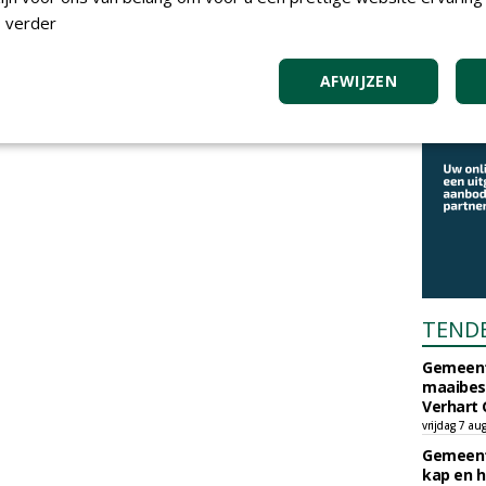
 verder
AFWIJZEN
TEND
Gemeent
maaibes
Verhart 
vrijdag 7 au
Gemeent
kap en h