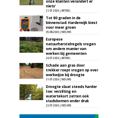
onze klanten verandert er
niets'
21-07-2026 | ARTIKEL
Tot 80 graden in de
binnenstad: Harderwijk kiest
voor meer groen
05-08-2026 | NIEUWS
Europese
natuurherstelregels vragen
om andere manier van
werken bij gemeenten
20-07-2026 | ARTIKEL
Schade aan gras door
trekker roept vragen op over
werkwijze bij droogte
31-07-2026 | NIEUWS
Droogte slaat steeds harder
toe: verzilting en
watertekort zetten ook
stadsbomen onder druk
22-07-2026 | NIEUWS