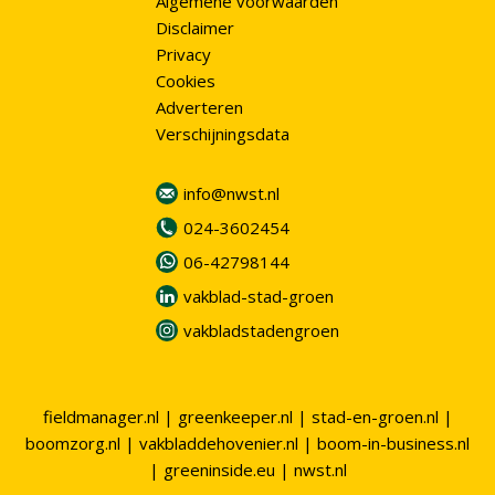
Algemene voorwaarden
Disclaimer
Privacy
Cookies
Adverteren
Verschijningsdata
info@nwst.nl
024-3602454
06-42798144
vakblad-stad-groen
vakbladstadengroen
fieldmanager.nl
|
greenkeeper.nl
|
stad-en-groen.nl
|
boomzorg.nl
|
vakbladdehovenier.nl
|
boom-in-business.nl
|
greeninside.eu
|
nwst.nl