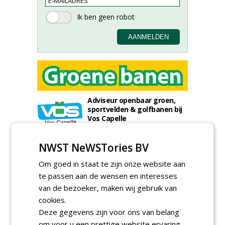
Adviseur openbaar groen,
sportvelden & golfbanen bij
Vos Capelle
27-07-2026, Sprang-Capelle
Accountmanager Nederland
NWST NeWSTories BV
bij Dabekausen
15-07-2026, Nederweert
Om goed in staat te zijn onze website aan
te passen aan de wensen en interesses
Projectcoördinator milieu en
saneringen JdB groep
van de bezoeker, maken wij gebruik van
30-06-2026, Hoofddorp
cookies.
Deze gegevens zijn voor ons van belang
Werkvoorbereider /
calculator Groendaken bij
om voor u een prettige website ervaring