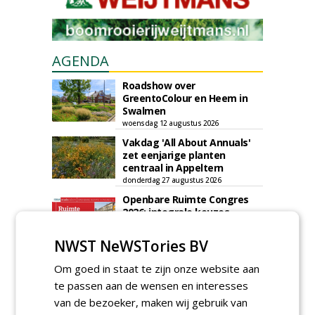
AGENDA
Roadshow over
GreentoColour en Heem in
Swalmen
woensdag 12 augustus 2026
Vakdag 'All About Annuals'
zet eenjarige planten
centraal in Appeltern
donderdag 27 augustus 2026
Openbare Ruimte Congres
2026: integrale keuzes
centraal in Zaanstad
donderdag 3 september 2026
NWST NeWSTories BV
Lunchwebinar: zo voorkom je
Om goed in staat te zijn onze website aan
dat natuurinclusieve
ambities stranden
te passen aan de wensen en interesses
dinsdag 8 september 2026
van de bezoeker, maken wij gebruik van
Rooftop Symposium viert