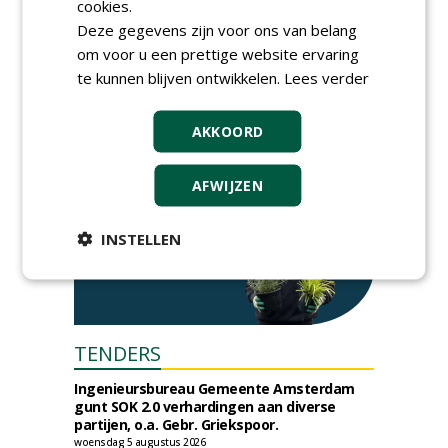
cookies.
tien jaar duurzame
Deze gegevens zijn voor ons van belang
dakontwikkeling
om voor u een prettige website ervaring
vrijdag 18 september 2026
te kunnen blijven ontwikkelen.
Lees verder
AKKOORD
AFWIJZEN
INSTELLEN
TENDERS
Ingenieursbureau Gemeente Amsterdam
gunt SOK 2.0 verhardingen aan diverse
partijen, o.a. Gebr. Griekspoor.
woensdag 5 augustus 2026