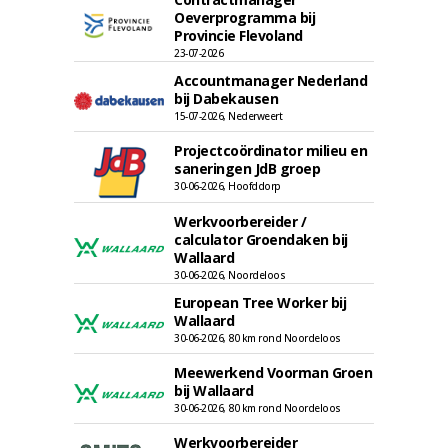
Oeverprogramma bij
Provincie Flevoland
23-07-2026
Accountmanager Nederland
bij Dabekausen
15-07-2026, Nederweert
Projectcoördinator milieu en
saneringen JdB groep
30-06-2026, Hoofddorp
Werkvoorbereider /
calculator Groendaken bij
Wallaard
30-06-2026, Noordeloos
European Tree Worker bij
Wallaard
30-06-2026, 80 km rond Noordeloos
Meewerkend Voorman Groen
bij Wallaard
30-06-2026, 80 km rond Noordeloos
Werkvoorbereider