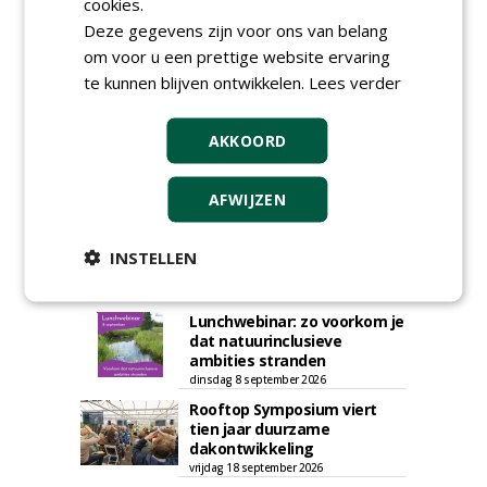
cookies.
AGENDA
Deze gegevens zijn voor ons van belang
om voor u een prettige website ervaring
Roadshow over
GreentoColour en Heem in
te kunnen blijven ontwikkelen.
Lees verder
Swalmen
woensdag 12 augustus 2026
AKKOORD
Vakdag 'All About Annuals'
zet eenjarige planten
centraal in Appeltern
AFWIJZEN
donderdag 27 augustus 2026
Openbare Ruimte Congres
2026: integrale keuzes
INSTELLEN
centraal in Zaanstad
donderdag 3 september 2026
Lunchwebinar: zo voorkom je
dat natuurinclusieve
ambities stranden
dinsdag 8 september 2026
Rooftop Symposium viert
tien jaar duurzame
dakontwikkeling
vrijdag 18 september 2026