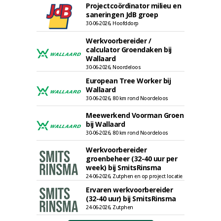
Projectcoördinator milieu en
saneringen JdB groep
30-06-2026, Hoofddorp
Werkvoorbereider /
calculator Groendaken bij
Wallaard
30-06-2026, Noordeloos
European Tree Worker bij
Wallaard
30-06-2026, 80 km rond Noordeloos
Meewerkend Voorman Groen
bij Wallaard
30-06-2026, 80 km rond Noordeloos
Werkvoorbereider
groenbeheer (32-40 uur per
week) bij SmitsRinsma
24-06-2026, Zutphen en op project locatie
Ervaren werkvoorbereider
(32-40 uur) bij SmitsRinsma
24-06-2026, Zutphen