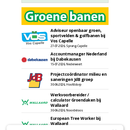
Adviseur openbaar groen,
sportvelden & golfbanen bij
Vos Capelle
27-07-2026, Sprang-Capelle
Accountmanager Nederland
bij Dabekausen
15-07-2026, Nederweert
Projectcoördinator milieu en
saneringen JdB groep
30-06-2026, Hoofddorp
Werkvoorbereider /
calculator Groendaken bij
Wallaard
30-06-2026, Noordeloos
European Tree Worker bij
Wallaard
30-06-2026, 80 km rond Noordeloos