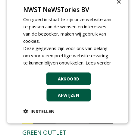
×
NWST NeWSTories BV
Meewerkend Voorman Groen
bij Wallaard
Om goed in staat te zijn onze website aan
30-06-2026, 80 km rond Noordeloos
te passen aan de wensen en interesses
Werkvoorbereider
van de bezoeker, maken wij gebruik van
groenbeheer (32-40 uur per
cookies.
week) bij SmitsRinsma
24-06-2026, Zutphen en op project locatie
Deze gegevens zijn voor ons van belang
Ervaren werkvoorbereider
om voor u een prettige website ervaring
(32-40 uur) bij SmitsRinsma
te kunnen blijven ontwikkelen.
Lees verder
24-06-2026, Zutphen
meer Groene Banen
AKKOORD
AFWIJZEN
INSTELLEN
GREEN OUTLET