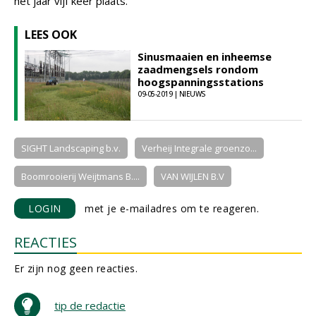
het jaar vijf keer plaats.
LEES OOK
Sinusmaaien en inheemse
zaadmengsels rondom
hoogspanningsstations
09-05-2019 | NIEUWS
SIGHT Landscaping b.v.
Verheij Integrale groenzo...
Boomrooierij Weijtmans B....
VAN WIJLEN B.V
LOGIN
met je e-mailadres om te reageren.
REACTIES
Er zijn nog geen reacties.
tip de redactie