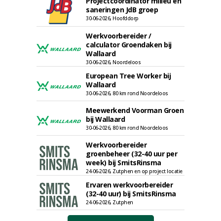
Projectcoördinator milieu en
saneringen JdB groep
30-06-2026, Hoofddorp
Werkvoorbereider /
calculator Groendaken bij
Wallaard
30-06-2026, Noordeloos
European Tree Worker bij
Wallaard
30-06-2026, 80 km rond Noordeloos
Meewerkend Voorman Groen
bij Wallaard
30-06-2026, 80 km rond Noordeloos
Werkvoorbereider
groenbeheer (32-40 uur per
week) bij SmitsRinsma
24-06-2026, Zutphen en op project locatie
Ervaren werkvoorbereider
(32-40 uur) bij SmitsRinsma
24-06-2026, Zutphen