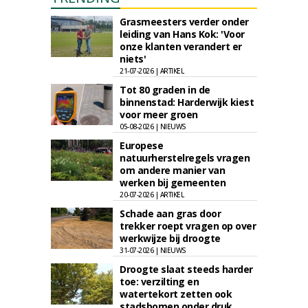
Grasmeesters verder onder
leiding van Hans Kok: 'Voor
onze klanten verandert er
niets'
21-07-2026 | ARTIKEL
Tot 80 graden in de
binnenstad: Harderwijk kiest
voor meer groen
05-08-2026 | NIEUWS
Europese
natuurherstelregels vragen
om andere manier van
werken bij gemeenten
20-07-2026 | ARTIKEL
Schade aan gras door
trekker roept vragen op over
werkwijze bij droogte
31-07-2026 | NIEUWS
Droogte slaat steeds harder
toe: verzilting en
watertekort zetten ook
stadsbomen onder druk