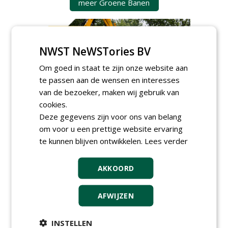
meer Groene Banen
NWST NeWSTories BV
Om goed in staat te zijn onze website aan
te passen aan de wensen en interesses
van de bezoeker, maken wij gebruik van
GREEN OUTLET
cookies.
Iedereen kan gratis kleine advertenties
Deze gegevens zijn voor ons van belang
plaatsen via zijn eigen account.
om voor u een prettige website ervaring
Plaats een gratis advertentie
te kunnen blijven ontwikkelen.
Lees verder
AKKOORD
AFWIJZEN
INSTELLEN