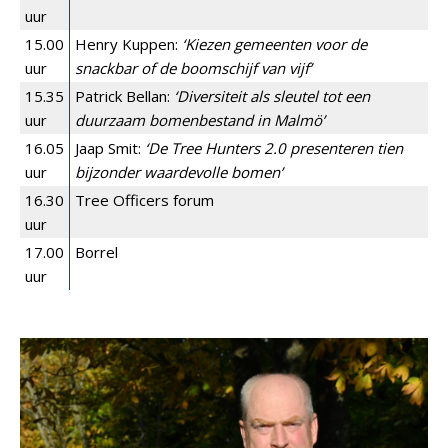
uur
15.00
Henry Kuppen:
‘Kiezen gemeenten voor de
uur
snackbar of de boomschijf van vijf’
15.35
Patrick Bellan:
‘Diversiteit als sleutel tot een
uur
duurzaam bomenbestand in Malmö’
16.05
Jaap Smit:
‘De Tree Hunters 2.0 presenteren tien
uur
bijzonder waardevolle bomen’
16.30
Tree Officers forum
uur
17.00
Borrel
uur