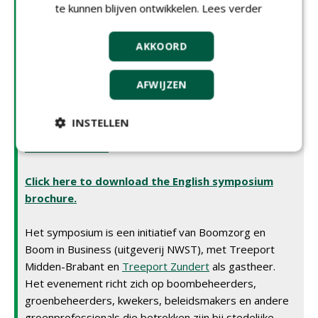
te kunnen blijven ontwikkelen.
Lees verder
groenbeheerders, kwekers, beleidsmakers en andere
groenprofessionals die betrokken zijn bij stedelijke
aanplant. Hier lees je het volledige lezingenprogramma
AKKOORD
en kun je je eenvoudig aanmelden.
AFWIJZEN
Bestel
hier je ticket via de webshop
INSTELLEN
Klik hier om de Nederlandse symposiumbrochure
te downloaden.
Click here to download the English symposium
brochure.
Het symposium is een initiatief van Boomzorg en
Boom in Business (uitgeverij NWST), met Treeport
Midden-Brabant en
Treeport Zundert
als gastheer.
Het evenement richt zich op boombeheerders,
groenbeheerders, kwekers, beleidsmakers en andere
groenprofessionals die betrokken zijn bij stedelijke