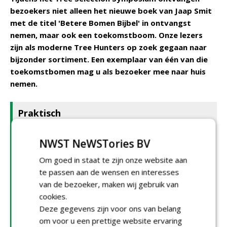
bezoekers niet alleen het nieuwe boek van Jaap Smit
met de titel 'Betere Bomen Bijbel' in ontvangst
nemen, maar ook een toekomstboom. Onze lezers
zijn als moderne Tree Hunters op zoek gegaan naar
bijzonder sortiment. Een exemplaar van één van die
toekomstbomen mag u als bezoeker mee naar huis
nemen.
Praktisch
Datum: donderdag 16 oktober 2025
Locatie: Boomkwekerij Udenhout, Schoorstraat 23,
NWST NeWSTories BV
5071 RA Udenhout, NL
Om goed in staat te zijn onze website aan
Entree: € 95,- p.p.
te passen aan de wensen en interesses
ETW/ETT punten te verkrijgen
van de bezoeker, maken wij gebruik van
cookies.
Doelgroep: iedereen die professioneel met bomen
Deze gegevens zijn voor ons van belang
werkt, van boomkweker tot beleidsmaker. Het
om voor u een prettige website ervaring
evenement richt zich op boombeheerders,