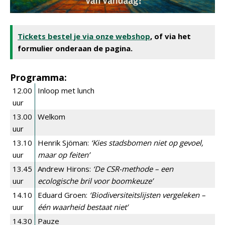
Tickets bestel je via onze webshop
, of via het
formulier onderaan de pagina.
Programma:
12.00
Inloop met lunch
uur
13.00
Welkom
uur
13.10
Henrik Sjöman:
‘Kies stadsbomen niet op gevoel,
uur
maar op feiten’
13.45
Andrew Hirons:
‘De CSR-methode – een
uur
ecologische bril voor boomkeuze’
14.10
Eduard Groen:
‘Biodiversiteitslijsten vergeleken –
uur
één waarheid bestaat niet’
14.30
Pauze