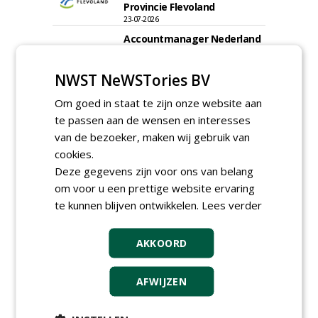
Provincie Flevoland
23-07-2026
Accountmanager Nederland
bij Dabekausen
15-07-2026, Nederweert
NWST NeWSTories BV
Projectcoördinator milieu en
saneringen JdB groep
Om goed in staat te zijn onze website aan
30-06-2026, Hoofddorp
te passen aan de wensen en interesses
van de bezoeker, maken wij gebruik van
Werkvoorbereider /
calculator Groendaken bij
cookies.
Wallaard
Deze gegevens zijn voor ons van belang
30-06-2026, Noordeloos
om voor u een prettige website ervaring
European Tree Worker bij
te kunnen blijven ontwikkelen.
Lees verder
Wallaard
30-06-2026, 80 km rond Noordeloos
AKKOORD
Meewerkend Voorman Groen
bij Wallaard
30-06-2026, 80 km rond Noordeloos
AFWIJZEN
Werkvoorbereider
groenbeheer (32-40 uur per