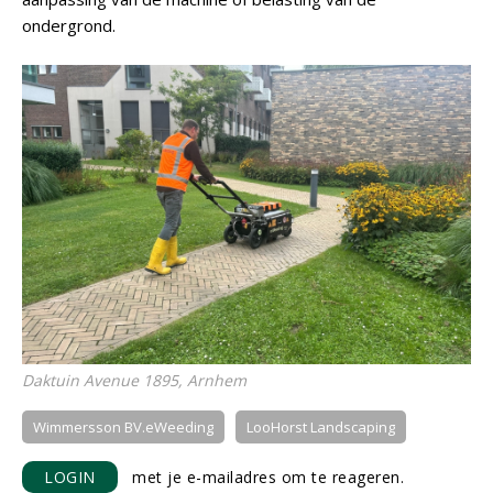
ondergrond.
Daktuin Avenue 1895, Arnhem
Wimmersson BV.eWeeding
LooHorst Landscaping
LOGIN
met je e-mailadres om te reageren.