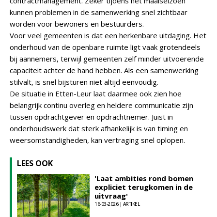
contractmanagement. Zeker tijdens het maaiseizoen
kunnen problemen in de samenwerking snel zichtbaar
worden voor bewoners en bestuurders.
Voor veel gemeenten is dat een herkenbare uitdaging. Het
onderhoud van de openbare ruimte ligt vaak grotendeels
bij aannemers, terwijl gemeenten zelf minder uitvoerende
capaciteit achter de hand hebben. Als een samenwerking
stilvalt, is snel bijsturen niet altijd eenvoudig.
De situatie in Etten-Leur laat daarmee ook zien hoe
belangrijk continu overleg en heldere communicatie zijn
tussen opdrachtgever en opdrachtnemer. Juist in
onderhoudswerk dat sterk afhankelijk is van timing en
weersomstandigheden, kan vertraging snel oplopen.
LEES OOK
'Laat ambities rond bomen
expliciet terugkomen in de
uitvraag'
16-03-2026 | ARTIKEL