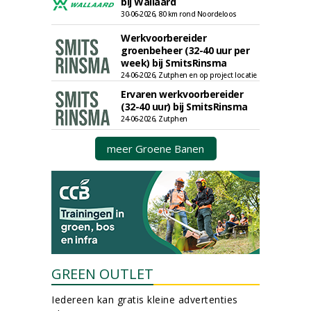
bij Wallaard
30-06-2026, 80 km rond Noordeloos
Werkvoorbereider
groenbeheer (32-40 uur per
week) bij SmitsRinsma
24-06-2026, Zutphen en op project locatie
Ervaren werkvoorbereider
(32-40 uur) bij SmitsRinsma
24-06-2026, Zutphen
meer Groene Banen
GREEN OUTLET
Iedereen kan gratis kleine advertenties