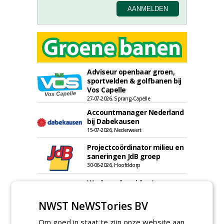
Adviseur openbaar groen,
sportvelden & golfbanen bij
Vos Capelle
27-07-2026, Sprang-Capelle
Accountmanager Nederland
bij Dabekausen
15-07-2026, Nederweert
Projectcoördinator milieu en
saneringen JdB groep
30-06-2026, Hoofddorp
Werkvoorbereider /
calculator Groendaken bij
Wallaard
NWST NeWSTories BV
30-06-2026, Noordeloos
Om goed in staat te zijn onze website aan
European Tree Worker bij