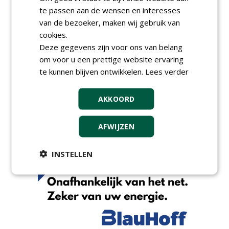
Wallaard
te passen aan de wensen en interesses
30-06-2026, 80 km rond Noordeloos
van de bezoeker, maken wij gebruik van
cookies.
Meewerkend Voorman Groen
bij Wallaard
Deze gegevens zijn voor ons van belang
30-06-2026, 80 km rond Noordeloos
om voor u een prettige website ervaring
te kunnen blijven ontwikkelen.
Werkvoorbereider
Lees verder
groenbeheer (32-40 uur per
week) bij SmitsRinsma
AKKOORD
24-06-2026, Zutphen en op project locatie
Ervaren werkvoorbereider
(32-40 uur) bij SmitsRinsma
AFWIJZEN
24-06-2026, Zutphen
meer Groene Banen
INSTELLEN