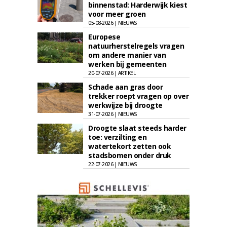
binnenstad: Harderwijk kiest
voor meer groen
05-08-2026 | NIEUWS
Europese
natuurherstelregels vragen
om andere manier van
werken bij gemeenten
20-07-2026 | ARTIKEL
Schade aan gras door
trekker roept vragen op over
werkwijze bij droogte
31-07-2026 | NIEUWS
Droogte slaat steeds harder
toe: verzilting en
watertekort zetten ook
stadsbomen onder druk
22-07-2026 | NIEUWS