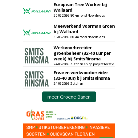
European Tree Worker bij
Wallaard
30-06-2026, 80 km rond Noordeloos
Meewerkend Voorman Groen
bij Wallaard
30-06-2026, 80 km rond Noordeloos
Werkvoorbereider
groenbeheer (32-40 uur per
week) bij SmitsRinsma
24-06-2026, Zutphen en op project locatie
Ervaren werkvoorbereider
(32-40 uur) bij SmitsRinsma
24-06-2026, Zutphen
meer Groene Banen