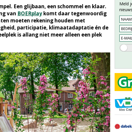
Meld j
simpel. Een glijbaan, een schommel en klaar.
nieuws
ong van
BOERplay
komt daar tegenwoordig
enten moeten rekening houden met
igheid, participatie, klimaatadaptatie én de
elplek is allang niet meer alleen een plek