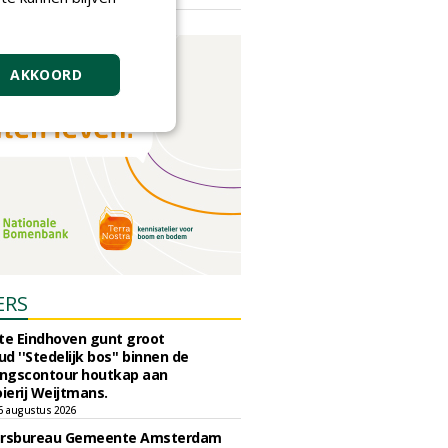
vrijdag 18 september 2026
AKKOORD
ERS
e Eindhoven gunt groot
d ''Stedelijk bos'' binnen de
ngscontour houtkap aan
erij Weijtmans.
6 augustus 2026
ursbureau Gemeente Amsterdam