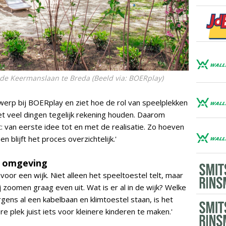
de Keermanslaan te Breda (Beeld via: BOERplay)
erp bij BOERplay en ziet hoe de rol van speelplekken
 veel dingen tegelijk rekening houden. Daarom
t: van eerste idee tot en met de realisatie. Zo hoeven
blijft het proces overzichtelijk.'
de omgeving
 voor een wijk. Niet alleen het speeltoestel telt, maar
zoomen graag even uit. Wat is er al in de wijk? Welke
ens al een kabelbaan en klimtoestel staan, is het
 plek juist iets voor kleinere kinderen te maken.'