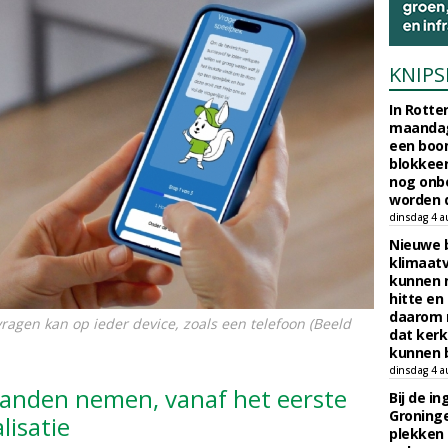
KNIPS
In Rotte
maandag
een boo
blokkeer
nog onb
worden d
dinsdag 4 a
Nieuwe 
klimaat
kunnen 
hitte en
daarom 
vragen kan op ieder device, zoals een telefoon (Beeld
dat kerk
kunnen b
dinsdag 4 a
handen nemen, vanaf het eerste
Bij de i
Groninge
lisatie
plekken