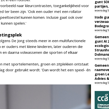
gunt SOK
oorbeeld naar kleurcontrasten, toegankelijkheid voor
partijen,
woensdag 5
d ter been zijn. 'Ook een ouder met een rollator
peeltoestel kunnen komen. Inclusie gaat ook over
Irado g
verzwaa
 kunnen spelen.'
Bodegrav
woensdag 5
etingsplek
Gemeent
olgens De Jong steeds meer in een multifunctionele
gunt AI
ecologis
en er ouders met kleine kinderen, later ouderen die
Struunho
en en daarna volwassenen die sporten of elkaar
Dolmans 
woensdag 5
n met sportelementen, groen en zitplekken ontstaat
Gemeent
dag door gebruikt wordt. 'Dan wordt het een speel- én
raamove
groen L
Advies &
woensdag 5