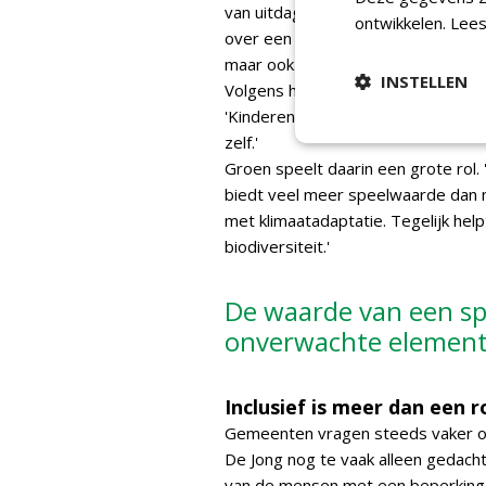
van uitdaging. 'Risicovol spelen vin
ontwikkelen.
Lees
over een boomstam loopt en het lat
maar ook zelfvertrouwen.'
INSTELLEN
Volgens haar zit de waarde van ee
'Kinderen vinden een heuveltje me
zelf.'
Groen speelt daarin een grote rol.
biedt veel meer speelwaarde dan
met klimaatadaptatie. Tegelijk hel
biodiversiteit.'
De waarde van een spee
onverwachte elemen
Inclusief is meer dan een r
Gemeenten vragen steeds vaker om
De Jong nog te vaak alleen gedacht 
van de mensen met een beperking zi