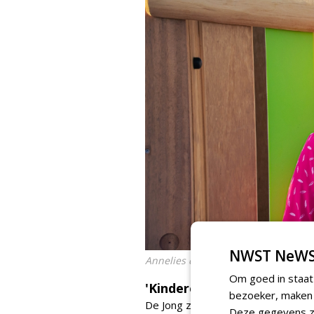
NWST NeWS
Annelies de Jong
Om goed in staat
'Kinderen moeten ook een 
bezoeker, maken w
De Jong ziet dat speelplekken steed
Deze gegevens zi