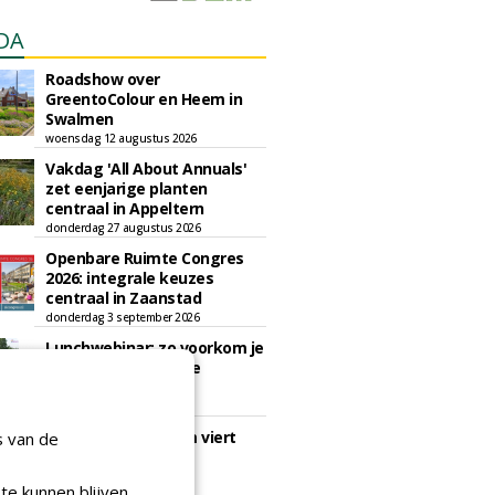
DA
Roadshow over
GreentoColour en Heem in
Swalmen
woensdag 12 augustus 2026
Vakdag 'All About Annuals'
zet eenjarige planten
centraal in Appeltern
donderdag 27 augustus 2026
Openbare Ruimte Congres
2026: integrale keuzes
centraal in Zaanstad
donderdag 3 september 2026
Lunchwebinar: zo voorkom je
dat natuurinclusieve
ambities stranden
dinsdag 8 september 2026
Rooftop Symposium viert
s van de
tien jaar duurzame
dakontwikkeling
te kunnen blijven