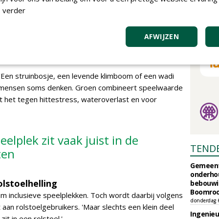
den wij heel belangrijk. Een kind dat eerst met hulp
 verder
er zelfstandig doet, ontwikkelt niet alleen motoriek,
AFWIJZEN
n speelplek vaak juist in de onverwachte elementen.
t takken soms interessanter dan het speeltoestel
 'Een struinbosje, een levende klimboom of een wadi
 mensen soms denken. Groen combineert speelwaarde
pt het tegen hittestress, wateroverlast en voor
lplek zit vaak juist in de
TEND
ten
Gemeent
onderhou
olstoelhelling
bebouwi
Boomrooi
 inclusieve speelplekken. Toch wordt daarbij volgens
donderdag 
aan rolstoelgebruikers. 'Maar slechts een klein deel
Ingenie
t in een rolstoel.'