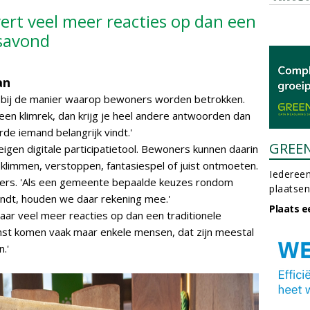
vert veel meer reacties op dan een
savond
an
s bij de manier waarop bewoners worden betrokken.
of een klimrek, dan krijg je heel andere antwoorden dan
e iemand belangrijk vindt.'
GREE
en digitale participatietool. Bewoners kunnen daarin
: klimmen, verstoppen, fantasiespel of juist ontmoeten.
Iedereen
ers. 'Als een gemeente bepaalde keuzes rondom
plaatsen
vindt, houden we daar rekening mee.'
Plaats e
haar veel meer reacties op dan een traditionele
mst komen vaak maar enkele mensen, dat zijn meestal
.'