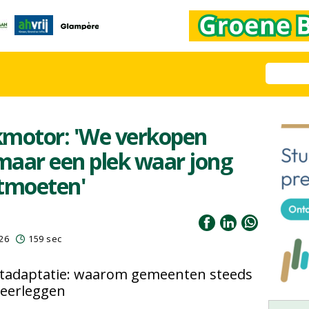
jkmotor: 'We verkopen
 maar een plek waar jong
ntmoeten'
026
159 sec
atadaptatie: waarom gemeenten steeds
 neerleggen