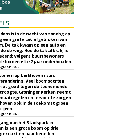
ELS
rdam is in de nacht van zondag op
 een grote tak afgebroken van
m. De tak kwam op een auto en
de de weg. Hoe de tak afbrak, is
ekend; volgens buurtbewoners
e bomen elke 2 jaar onderhouden.
ugustus 2026
bomen op kerkhoven i.v.m.
verandering. Veel boomsoorten
niet goed tegen de toenemende
 droogte. Groninger Kerken neemt
maatregelen om ervoor te zorgen
hoven ook in de toekomst groen
lijven.
ugustus 2026
ngang van het Stadspark in
n is een grote boom op drie
 geknakt en naar beneden