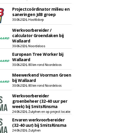
Projectcoördinator milieu en
saneringen JdB groep
30-06-2026, Hoofddorp
Werkvoorbereider /
calculator Groendaken bij
Wallaard
30-06-2026, Noordeloos
European Tree Worker bij
Wallaard
30-06-2026, 80 km rond Noordeloos
Meewerkend Voorman Groen
bij Wallaard
30-06-2026, 80 km rond Noordeloos
Werkvoorbereider
groenbeheer (32-40 uur per
week) bij SmitsRinsma
24-06-2026, Zutphen en op project locatie
Ervaren werkvoorbereider
(32-40 uur) bij SmitsRinsma
24-06-2026, Zutphen