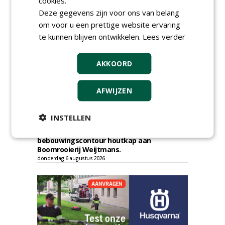
cookies.
kap en herplant bomen aan J. van Esch.
vrijdag 7 augustus 2026
Deze gegevens zijn voor ons van belang
Gemeente Nissewaard gunt eeheer en
om voor u een prettige website ervaring
onderhoud openbare verlichting (OVL)
te kunnen blijven ontwikkelen.
Lees verder
gemeenten Voorne aan Zee en Nissewaard
aan Ünsal Infratechniek.
vrijdag 7 augustus 2026
AKKOORD
Gemeente Tilburg gunt ecologische
verbindingszone Zwaluwenbunders en
AFWIJZEN
boslandschap Rugdijk aan Van Helvoirt
Groenprojecten
vrijdag 7 augustus 2026
INSTELLEN
Gemeente Eindhoven gunt groot
onderhoud ''Stedelijk bos'' binnen de
bebouwingscontour houtkap aan
Boomrooierij Weijtmans.
donderdag 6 augustus 2026