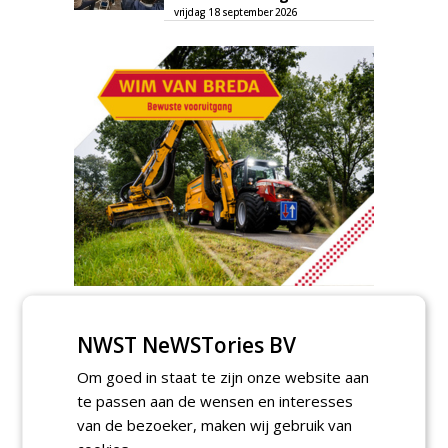
vrijdag 18 september 2026
TENDERS
NWST NeWSTories BV
Gemeente Hoeksche Waard gunt
maaibestek watergangen 2026-2027 aan
Om goed in staat te zijn onze website aan
Verhart Groen en Jaro.
te passen aan de wensen en interesses
vrijdag 7 augustus 2026
van de bezoeker, maken wij gebruik van
Gemeente Tilburg gunt raamovereenkomst