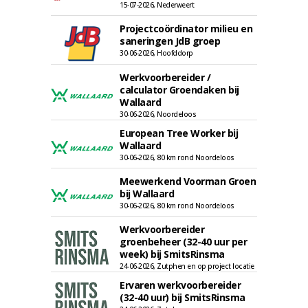
15-07-2026, Nederweert
Projectcoördinator milieu en
saneringen JdB groep
30-06-2026, Hoofddorp
Werkvoorbereider /
calculator Groendaken bij
Wallaard
30-06-2026, Noordeloos
European Tree Worker bij
Wallaard
30-06-2026, 80 km rond Noordeloos
Meewerkend Voorman Groen
bij Wallaard
30-06-2026, 80 km rond Noordeloos
Werkvoorbereider
groenbeheer (32-40 uur per
week) bij SmitsRinsma
24-06-2026, Zutphen en op project locatie
Ervaren werkvoorbereider
(32-40 uur) bij SmitsRinsma