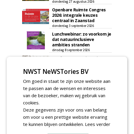
donderdag 27 augustus 2026
Openbare Ruimte Congres
2026: integrale keuzes
centraal in Zaanstad
donderdag 3 september 2026
Lunchwebinar: zo voorkom je
dat natuurinclusieve
ambities stranden
dinsdag 8 september 2026
Rooftop Symposium viert
tien jaar duurzame
dakontwikkeling
NWST NeWSTories BV
vrijdag 18 september 2026
Om goed in staat te zijn onze website aan
te passen aan de wensen en interesses
van de bezoeker, maken wij gebruik van
cookies.
Deze gegevens zijn voor ons van belang
om voor u een prettige website ervaring
te kunnen blijven ontwikkelen.
Lees verder