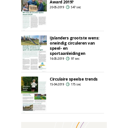
Award 2019?
20-05-2019
547 sec
IJslanders grootste wens:
oneindig circuleren van
speel- en
sportaanleidingen
16-05-2019
97 sec
Circulaire speelse trends
15-04-2019
175 sec