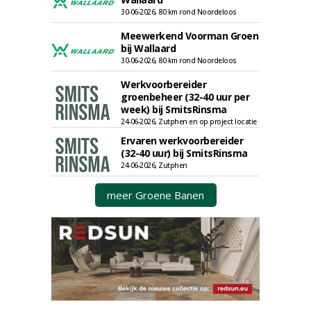
30-06-2026, 80 km rond Noordeloos
Meewerkend Voorman Groen
bij Wallaard
30-06-2026, 80 km rond Noordeloos
Werkvoorbereider
groenbeheer (32-40 uur per
week) bij SmitsRinsma
24-06-2026, Zutphen en op project locatie
Ervaren werkvoorbereider
(32-40 uur) bij SmitsRinsma
24-06-2026, Zutphen
meer Groene Banen