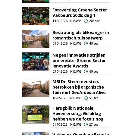
Fotoverslag Groene Sector
Vakbeurs 2026: dag 1
14-01-2026 | NIEUWS
288 sec
Bestrating als blikvanger in
romantisch tuinontwerp
09-01-2026 | NIEUWS
49 sec
Negen innovaties strijden
om eretitel Groene Sector
Innovatie Awards
03-01-2026 | NIEUWS
69 sec
MBI De Steenmeesters
betrokken bij organische
tuin met GeoArdesia Alivo
18-12-2025 | NIEUWS
51 sec
Terugblik Nationale
Hoveniersdag: Gelukkig
hebben we de foto's nog
01-10-2025 | NIEUWS
27 sec
Vakbeurs Openbare Ruimte