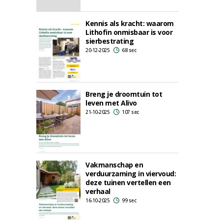
Kennis als kracht: waarom
Lithofin onmisbaar is voor
sierbestrating
20-12-2025
68 sec
Breng je droomtuin tot
leven met Alivo
21-10-2025
107 sec
Vakmanschap en
verduurzaming in viervoud:
deze tuinen vertellen een
verhaal
16-10-2025
99 sec