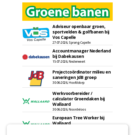
Adviseur openbaar groen,
sportvelden & golfbanen bij
Vos Capelle
27-07-2026, Sprang-Capelle
Accountmanager Nederland
bij Dabekausen
15-07-2026, Nederweert
Projectcoördinator milieu en
saneringen JdB groep
30-06-2026, Hoofddorp
Werkvoorbereider /
calculator Groendaken bij
Wallaard
30-06-2026, Noordeloos
European Tree Worker bij
Wallaard
30-06-2026, 80 km rond Noordeloos