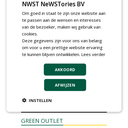
NWST NeWSTories BV
Meewerkend Voorman Groen
bij Wallaard
Om goed in staat te zijn onze website aan
30-06-2026, 80 km rond Noordeloos
te passen aan de wensen en interesses
Werkvoorbereider
van de bezoeker, maken wij gebruik van
groenbeheer (32-40 uur per
cookies.
week) bij SmitsRinsma
24-06-2026, Zutphen en op project locatie
Deze gegevens zijn voor ons van belang
Ervaren werkvoorbereider
om voor u een prettige website ervaring
(32-40 uur) bij SmitsRinsma
te kunnen blijven ontwikkelen.
Lees verder
24-06-2026, Zutphen
meer Groene Banen
AKKOORD
AFWIJZEN
INSTELLEN
GREEN OUTLET