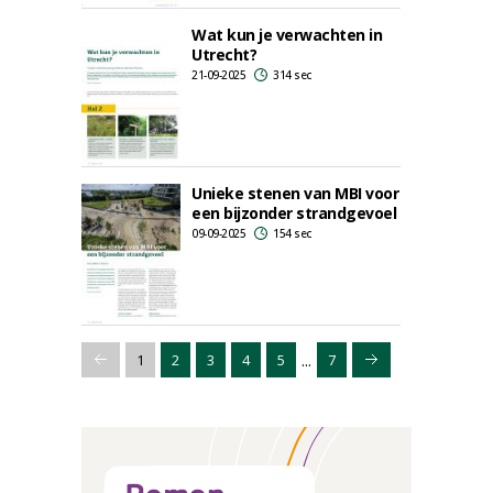
Wat kun je verwachten in
Utrecht?
21-09-2025
314 sec
Unieke stenen van MBI voor
een bijzonder strandgevoel
09-09-2025
154 sec
...
1
2
3
4
5
7