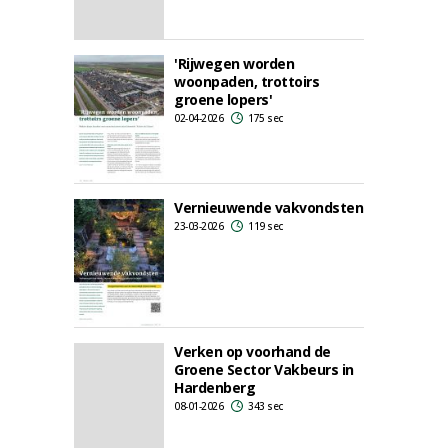
'Rijwegen worden
woonpaden, trottoirs
groene lopers'
02-04-2026
175 sec
Vernieuwende vakvondsten
23-03-2026
119 sec
Verken op voorhand de
Groene Sector Vakbeurs in
Hardenberg
08-01-2026
343 sec