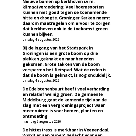
Nieuwe bomen op kerkhoven i.v.m.
klimaatverandering. Veel boomsoorten
kunnen niet goed tegen de toenemende
hitte en droogte. Groninger Kerken neemt
daarom maatregelen om ervoor te zorgen
dat kerkhoven ook in de toekomst groen
kunnen blijven.
dinsdag 4 augustus 2026
Bij de ingang van het Stadspark in
Groningen is een grote boom op drie
plekken geknakt en naar beneden
gekomen. Grote takken van de boom
versperren het fietspad. Wat de reden is
dat de boom is geknakt, is nog onduidelijk.
dinsdag 4 augustus 2026
De Edelstenenbuurt heeft veel verharding
en relatief weinig groen. De gemeente
Middelburg gaat de komende tijd aan de
slag met een vergroeningsproject waar
meer ruimte is voor bomen, planten en
ontmoeting.
maandag 3 augustus 2026
De hittestress is merkbaar in Veenendaal.
Wordt er aan 'groen' gedacht voor een