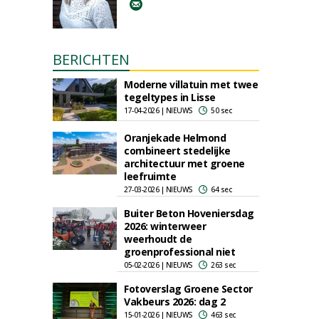
BERICHTEN
Moderne villatuin met twee
tegeltypes in Lisse
17-04-2026 | NIEUWS
50 sec
Oranjekade Helmond
combineert stedelijke
architectuur met groene
leefruimte
27-03-2026 | NIEUWS
64 sec
Buiter Beton Hoveniersdag
2026: winterweer
weerhoudt de
groenprofessional niet
05-02-2026 | NIEUWS
263 sec
Fotoverslag Groene Sector
Vakbeurs 2026: dag 2
15-01-2026 | NIEUWS
463 sec