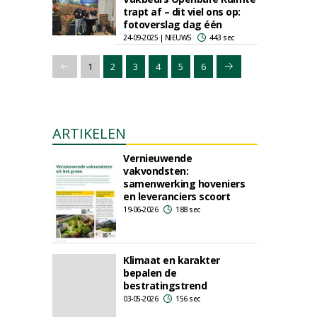
trapt af – dit viel ons op:
fotoverslag dag één
24-09-2025 | NIEUWS
443 sec
1
2
3
4
5
6
ARTIKELEN
Vernieuwende
vakvondsten:
samenwerking hoveniers
en leveranciers scoort
19-06-2026
188 sec
Klimaat en karakter
bepalen de
bestratingstrend
03-05-2026
156 sec