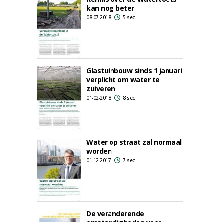
kan nog beter
08-07-2018
5 sec
Glastuinbouw sinds 1 januari
verplicht om water te
zuiveren
01-02-2018
8 sec
Water op straat zal normaal
worden
01-12-2017
7 sec
De veranderende