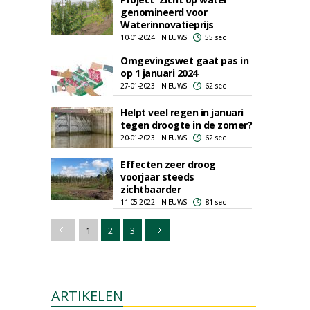
genomineerd voor
Waterinnovatieprijs
10-01-2024 | NIEUWS
55 sec
Omgevingswet gaat pas in
op 1 januari 2024
27-01-2023 | NIEUWS
62 sec
Helpt veel regen in januari
tegen droogte in de zomer?
20-01-2023 | NIEUWS
62 sec
Effecten zeer droog
voorjaar steeds
zichtbaarder
11-05-2022 | NIEUWS
81 sec
1
2
3
ARTIKELEN