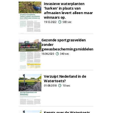
Invasieve waterplanten
'harken' in plaats van
afmaaien levert alleen maar
winnaars op.
19-12-2022
583 sec
Gezonde sportgrasvelden
zonder
gewasbeschermingsmiddelen
16-04-2020
340 sec
Verzuipt Nederland in de
Watertoets?
01-08-2018
10 sec
Kennis over de Watertoets