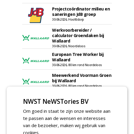
Projectcoördinator milieu en
saneringen JdB groep
30-06-2026, Hoofddorp
Werkvoorbereider /
calculator Groendaken bij
Wallaard
30-06-2026, Noordeloos
European Tree Worker bij
Wallaard
30-06-2026, 80 km rond Noordeloos
Meewerkend Voorman Groen
bij Wallaard
30-06-2026, 80 km rond Noordeloos
Werkvoorbereider
NWST NeWSTories BV
groenbeheer (32-40 uur per
week) bij SmitsRinsma
Om goed in staat te zijn onze website aan
24-06-2026, Zutphen en op project locatie
te passen aan de wensen en interesses
Ervaren werkvoorbereider
van de bezoeker, maken wij gebruik van
(32-40 uur) bij SmitsRinsma
24-06-2026, Zutphen
cookies.