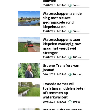
bouwen
05-03-2026 | NIEUWS
84 sec
Waterschappen aan de
slag met nieuwe
gedragscode rond
klepelmaaien
11-04-2025 | NIEUWS
66 sec
Waterschappen staan
klepelen voorlopig toe:
maar het wordt wél
strenger
11-04-2025 | NIEUWS
102 sec
Groene Transfers van
januari
06-01-2025 | NIEUWS
101 sec
Tweede Kamer wil
toelating middelen beter
afstemmen op
waterkwaliteit
29-05-2024 | NIEUWS
39 sec
Project 'Zicht op water'