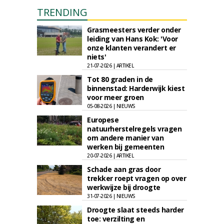
TRENDING
Grasmeesters verder onder
leiding van Hans Kok: 'Voor
onze klanten verandert er
niets'
21-07-2026 | ARTIKEL
Tot 80 graden in de
binnenstad: Harderwijk kiest
voor meer groen
05-08-2026 | NIEUWS
Europese
natuurherstelregels vragen
om andere manier van
werken bij gemeenten
20-07-2026 | ARTIKEL
Schade aan gras door
trekker roept vragen op over
werkwijze bij droogte
31-07-2026 | NIEUWS
Droogte slaat steeds harder
toe: verzilting en