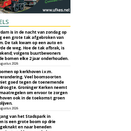
ELS
rdam is in de nacht van zondag op
 een grote tak afgebroken van
m. De tak kwam op een auto en
de de weg. Hoe de tak afbrak, is
ekend; volgens buurtbewoners
e bomen elke 2 jaar onderhouden.
ugustus 2026
bomen op kerkhoven i.v.m.
verandering. Veel boomsoorten
niet goed tegen de toenemende
 droogte. Groninger Kerken neemt
maatregelen om ervoor te zorgen
hoven ook in de toekomst groen
lijven.
ugustus 2026
ngang van het Stadspark in
n is een grote boom op drie
 geknakt en naar beneden