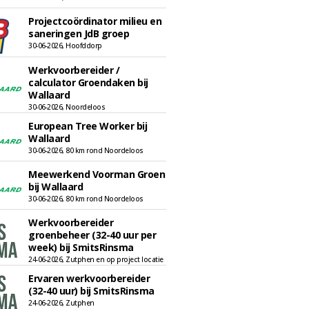
Projectcoördinator milieu en
saneringen JdB groep
30-06-2026, Hoofddorp
Werkvoorbereider /
calculator Groendaken bij
Wallaard
30-06-2026, Noordeloos
European Tree Worker bij
Wallaard
30-06-2026, 80 km rond Noordeloos
Meewerkend Voorman Groen
bij Wallaard
30-06-2026, 80 km rond Noordeloos
Werkvoorbereider
groenbeheer (32-40 uur per
week) bij SmitsRinsma
24-06-2026, Zutphen en op project locatie
Ervaren werkvoorbereider
(32-40 uur) bij SmitsRinsma
24-06-2026, Zutphen