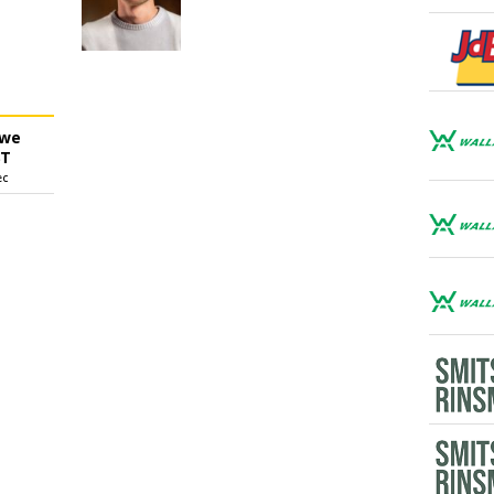
uwe
ST
ec