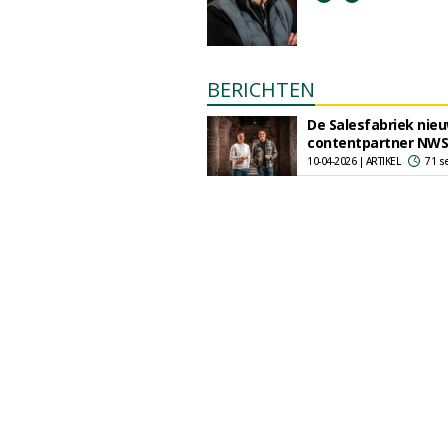
BERICHTEN
De Salesfabriek nie
contentpartner NW
10-04-2026 | ARTIKEL
71 s