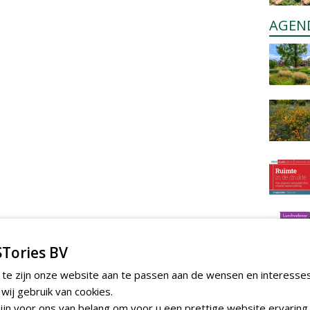
AGEN
Tories BV
 te zijn onze website aan te passen aan de wensen en interesse
ij gebruik van cookies.
jn voor ons van belang om voor u een prettige website ervaring 