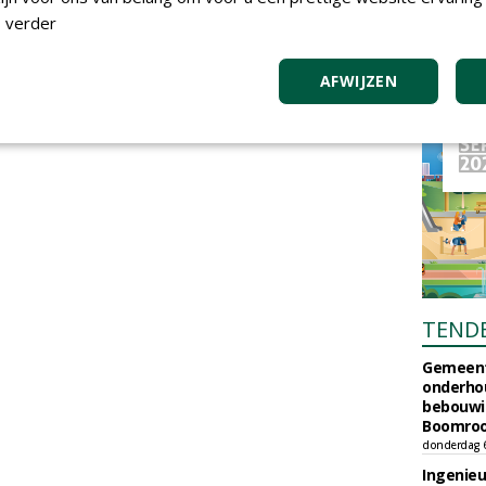
 verder
AFWIJZEN
TEND
Gemeent
onderhou
bebouwi
Boomrooi
donderdag 
Ingenie