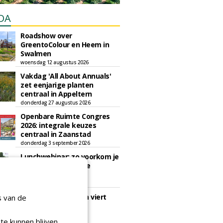
DA
Roadshow over
GreentoColour en Heem in
Swalmen
woensdag 12 augustus 2026
Vakdag 'All About Annuals'
zet eenjarige planten
centraal in Appeltern
donderdag 27 augustus 2026
Openbare Ruimte Congres
2026: integrale keuzes
centraal in Zaanstad
donderdag 3 september 2026
Lunchwebinar: zo voorkom je
dat natuurinclusieve
ambities stranden
dinsdag 8 september 2026
Rooftop Symposium viert
s van de
tien jaar duurzame
dakontwikkeling
te kunnen blijven