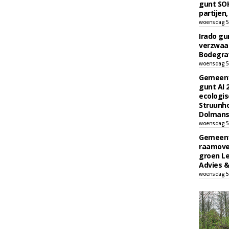
gunt SOK
partijen,
woensdag 5
Irado g
verzwaa
Bodegrav
woensdag 5
Gemeent
gunt AI
ecologis
Struunho
Dolmans 
woensdag 5
Gemeent
raamove
groen L
Advies &
woensdag 5