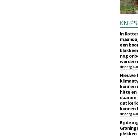
KNIPS
In Rotte
maandag
een boo
blokkeer
nog onb
worden d
dinsdag 4 a
Nieuwe 
klimaat
kunnen 
hitte en
daarom 
dat kerk
kunnen b
dinsdag 4 a
Bij de i
Groninge
plekken