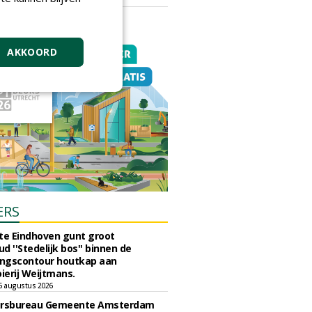
vrijdag 18 september 2026
AKKOORD
ERS
e Eindhoven gunt groot
d ''Stedelijk bos'' binnen de
ngscontour houtkap aan
erij Weijtmans.
6 augustus 2026
ursbureau Gemeente Amsterdam