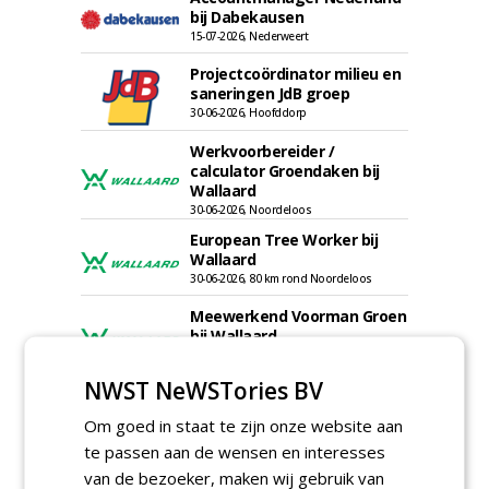
bij Dabekausen
15-07-2026, Nederweert
Projectcoördinator milieu en
saneringen JdB groep
30-06-2026, Hoofddorp
Werkvoorbereider /
calculator Groendaken bij
Wallaard
30-06-2026, Noordeloos
European Tree Worker bij
Wallaard
30-06-2026, 80 km rond Noordeloos
Meewerkend Voorman Groen
bij Wallaard
30-06-2026, 80 km rond Noordeloos
NWST NeWSTories BV
Werkvoorbereider
groenbeheer (32-40 uur per
Om goed in staat te zijn onze website aan
week) bij SmitsRinsma
te passen aan de wensen en interesses
24-06-2026, Zutphen en op project locatie
van de bezoeker, maken wij gebruik van
Ervaren werkvoorbereider