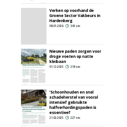
Verken op voorhand de
Groene Sector Vakbeurs in
Hardenberg
08-01-2026
343 sec
Nieuwe paden zorgen voor
droge voeten op natte
kleibaan
01-12-2025
218 sec
'Schoonhouden en snel
schadeherstel van vooral
intensief gebruikte
halfverhardingspaden is
essentieel'
21-02-2025
227 sec