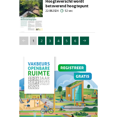
Hoogteverschil wordt
betoverend hoogtepunt
22-08-2024
52 sec
1
2
3
4
5
6