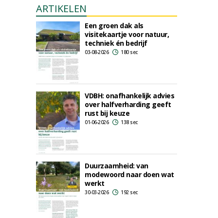
ARTIKELEN
Een groen dak als
visitekaartje voor natuur,
techniek én bedrijf
03-08-2026
180 sec
VDBH: onafhankelijk advies
over halfverharding geeft
rust bij keuze
01-06-2026
138 sec
Duurzaamheid: van
modewoord naar doen wat
werkt
30-03-2026
192 sec