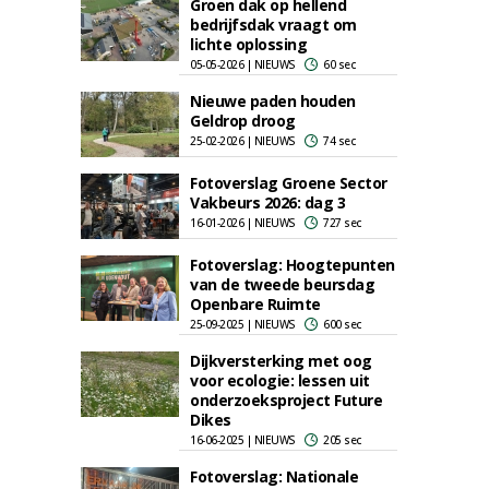
Groen dak op hellend
bedrijfsdak vraagt om
lichte oplossing
05-05-2026 | NIEUWS
60 sec
Nieuwe paden houden
Geldrop droog
25-02-2026 | NIEUWS
74 sec
Fotoverslag Groene Sector
Vakbeurs 2026: dag 3
16-01-2026 | NIEUWS
727 sec
Fotoverslag: Hoogtepunten
van de tweede beursdag
Openbare Ruimte
25-09-2025 | NIEUWS
600 sec
Dijkversterking met oog
voor ecologie: lessen uit
onderzoeksproject Future
Dikes
16-06-2025 | NIEUWS
205 sec
Fotoverslag: Nationale