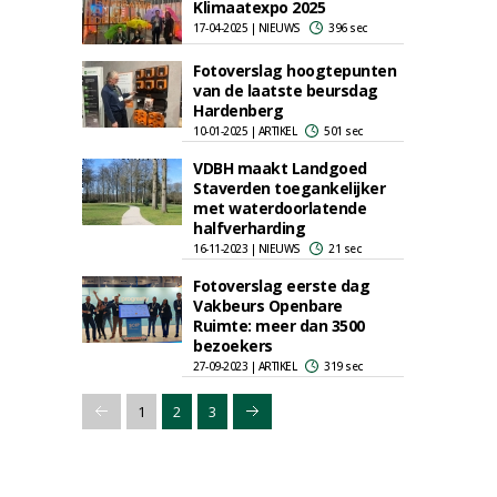
Klimaatexpo 2025
17-04-2025 | NIEUWS
396 sec
Fotoverslag hoogtepunten
van de laatste beursdag
Hardenberg
10-01-2025 | ARTIKEL
501 sec
VDBH maakt Landgoed
Staverden toegankelijker
met waterdoorlatende
halfverharding
16-11-2023 | NIEUWS
21 sec
Fotoverslag eerste dag
Vakbeurs Openbare
Ruimte: meer dan 3500
bezoekers
27-09-2023 | ARTIKEL
319 sec
1
2
3