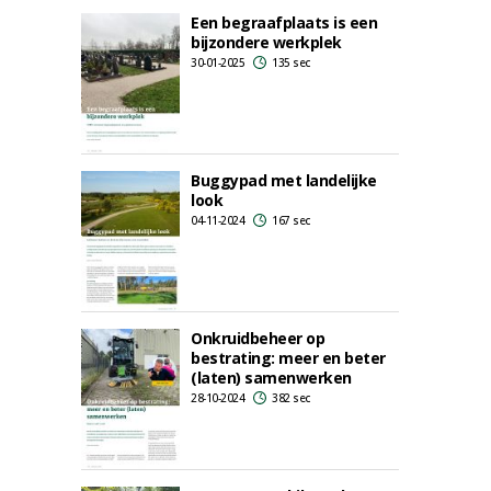
Een begraafplaats is een
bijzondere werkplek
30-01-2025
135 sec
Buggypad met landelijke
look
04-11-2024
167 sec
Onkruidbeheer op
bestrating: meer en beter
(laten) samenwerken
28-10-2024
382 sec