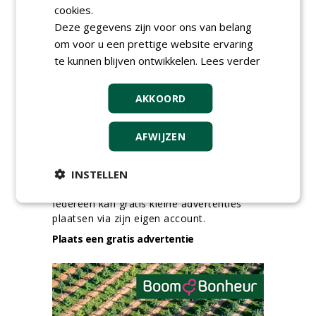
(32-40 uur) bij SmitsRinsma
cookies.
24-06-2026, Zutphen
Deze gegevens zijn voor ons van belang
om voor u een prettige website ervaring
meer Groene Banen
te kunnen blijven ontwikkelen.
Lees verder
AKKOORD
AFWIJZEN
INSTELLEN
GREEN OUTLET
Iedereen kan gratis kleine advertenties
plaatsen via zijn eigen account.
Plaats een gratis advertentie