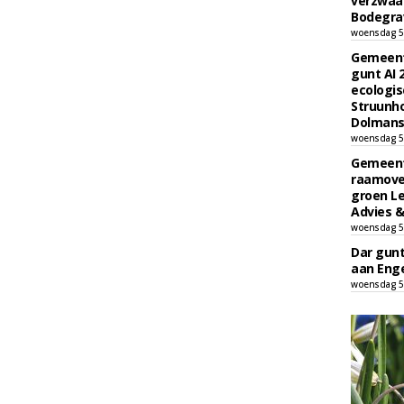
verzwaa
Bodegrav
woensdag 5
Gemeent
gunt AI
ecologis
Struunho
Dolmans 
woensdag 5
Gemeent
raamove
groen L
Advies &
woensdag 5
Dar gun
aan Enge
woensdag 5