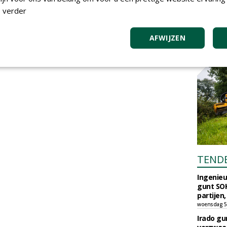
 verder
AFWIJZEN
TEND
Ingenie
gunt SOK
partijen,
woensdag 5
Irado g