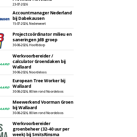
23-07-2026
Accountmanager Nederland
bij Dabekausen
15-07-2026, Nederweert
Projectcoördinator milieu en
saneringen JdB groep
30-06-2026, Hoofddorp
Werkvoorbereider /
calculator Groendaken bij
Wallaard
30-06-2026, Noordeloos
European Tree Worker bij
Wallaard
30-06-2026, 80 km rond Noordeloos
Meewerkend Voorman Groen
bij Wallaard
30-06-2026, 80 km rond Noordeloos
Werkvoorbereider
groenbeheer (32-40 uur per
week) bij SmitsRinsma