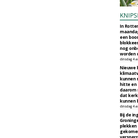
KNIPS
In Rotte
maandag
een boo
blokkeer
nog onb
worden d
dinsdag 4 a
Nieuwe 
klimaat
kunnen 
hitte en
daarom 
dat kerk
kunnen b
dinsdag 4 a
Bij de i
Groninge
plekken
gekomen
versperr