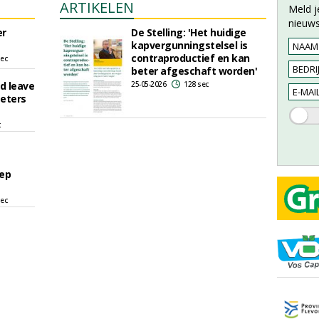
ARTIKELEN
Meld j
nieuws
er
De Stelling: 'Het huidige
kapvergunningstelsel is
contraproductief en kan
sec
beter afgeschaft worden'
ld leave
25-05-2026
128 sec
meters
c
ep
sec