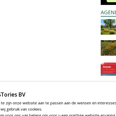
AGEN
Tories BV
 te zijn onze website aan te passen aan de wensen en interesse
ij gebruik van cookies.
jn voor ons van belang om voor u een prettige website ervaring 