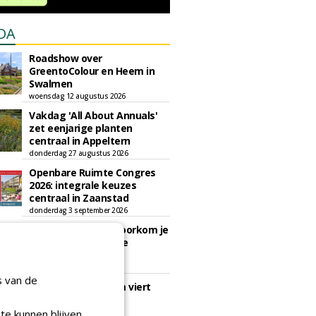
DA
Roadshow over
GreentoColour en Heem in
Swalmen
woensdag 12 augustus 2026
Vakdag 'All About Annuals'
zet eenjarige planten
centraal in Appeltern
donderdag 27 augustus 2026
Openbare Ruimte Congres
2026: integrale keuzes
centraal in Zaanstad
donderdag 3 september 2026
Lunchwebinar: zo voorkom je
dat natuurinclusieve
ambities stranden
dinsdag 8 september 2026
s van de
Rooftop Symposium viert
tien jaar duurzame
dakontwikkeling
te kunnen blijven