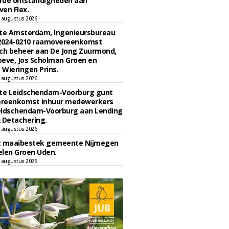
rde omstandigheden aan
en Flex.
 augustus 2026
e Amsterdam, Ingenieursbureau
 2024-0210 raamovereenkomst
ch beheer aan De Jong Zuurmond,
eve, Jos Scholman Groen en
Wieringen Prins.
 augustus 2026
e Leidschendam-Voorburg gunt
reenkomst inhuur medewerkers
eidschendam-Voorburg aan Lending
 Detachering.
 augustus 2026
t maaibestek gemeente Nijmegen
len Groen Uden.
 augustus 2026