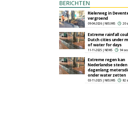
BERICHTEN
Rielerweg in Devent
vergroend
09-04-2026 | NIEUWS
20 
Extreme rainfall cou
Dutch cities under 
of water for days
11-11-2025 | NEWS
94 se
Extreme regen kan
Nederlandse steden
dagenlang metersdi
onder water zetten
03-11-2025 | NIEUWS
82 