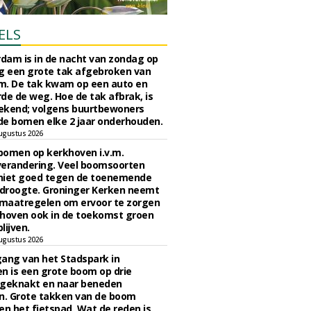
ELS
rdam is in de nacht van zondag op
 een grote tak afgebroken van
m. De tak kwam op een auto en
de de weg. Hoe de tak afbrak, is
ekend; volgens buurtbewoners
e bomen elke 2 jaar onderhouden.
ugustus 2026
bomen op kerkhoven i.v.m.
verandering. Veel boomsoorten
niet goed tegen de toenemende
 droogte. Groninger Kerken neemt
maatregelen om ervoor te zorgen
hoven ook in de toekomst groen
lijven.
ugustus 2026
ngang van het Stadspark in
n is een grote boom op drie
 geknakt en naar beneden
. Grote takken van de boom
en het fietspad. Wat de reden is