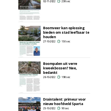
02-11-2022
238 sec
Boomveer kan oplossing
bieden om stad leefbaar te
houden
27-10-2022
150 sec
Boompalen uit verre
kweekbossen? Nee,
bedankt
26-10-2022
198 sec
Draintalent: primeur voor
nieuw hoofdveld Sparta
25-10-2022
90 sec