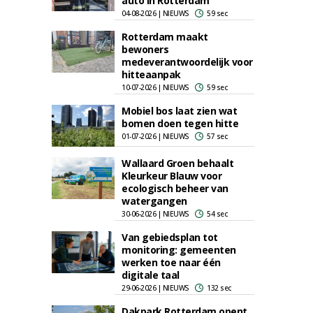
auto in Rotterdam
04-08-2026 | NIEUWS
59 sec
Rotterdam maakt
bewoners
medeverantwoordelijk voor
hitteaanpak
10-07-2026 | NIEUWS
59 sec
Mobiel bos laat zien wat
bomen doen tegen hitte
01-07-2026 | NIEUWS
57 sec
Wallaard Groen behaalt
Kleurkeur Blauw voor
ecologisch beheer van
watergangen
30-06-2026 | NIEUWS
54 sec
Van gebiedsplan tot
monitoring: gemeenten
werken toe naar één
digitale taal
29-06-2026 | NIEUWS
132 sec
Dakpark Rotterdam opent