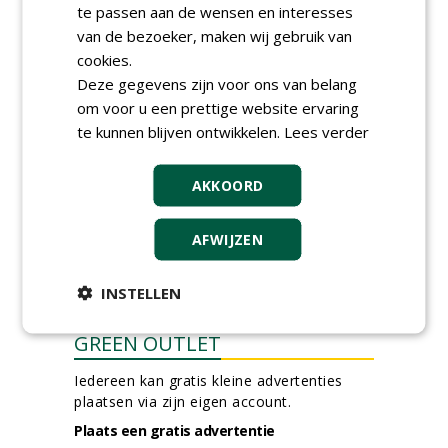
Werkvoorbereider
te passen aan de wensen en interesses
groenbeheer (32-40 uur per
van de bezoeker, maken wij gebruik van
week) bij SmitsRinsma
cookies.
24-06-2026, Zutphen en op project locatie
Deze gegevens zijn voor ons van belang
Ervaren werkvoorbereider
(32-40 uur) bij SmitsRinsma
om voor u een prettige website ervaring
24-06-2026, Zutphen
te kunnen blijven ontwikkelen.
Lees verder
meer Groene Banen
AKKOORD
AFWIJZEN
INSTELLEN
GREEN OUTLET
Iedereen kan gratis kleine advertenties
plaatsen via zijn eigen account.
Plaats een gratis advertentie