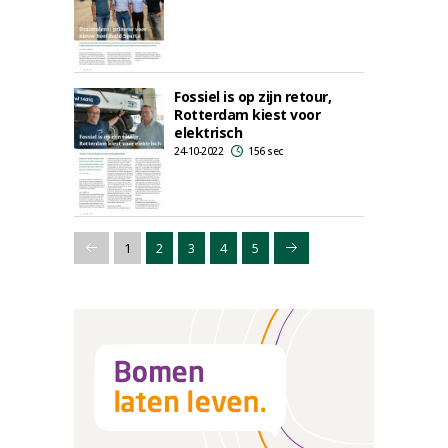
Fossiel is op zijn retour,
Rotterdam kiest voor
elektrisch
24-10-2022
156 sec
1
2
3
4
5