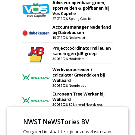
Adviseur openbaar groen,
sportvelden & golfbanen bij
Vos Capelle
27-07-2026, Sprang-Capelle
Accountmanager Nederland
bij Dabekausen
15-07-2026, Nederweert
Projectcoördinator milieu en
saneringen JdB groep
30-06-2026, Hoofddorp
Werkvoorbereider /
calculator Groendaken bij
Wallaard
30-06-2026, Noordeloos
European Tree Worker bij
Wallaard
30-06-2026, 80 km rond Noordeloos
Meewerkend Voorman Groen
NWST NeWSTories BV
bij Wallaard
30-06-2026, 80 km rond Noordeloos
Om goed in staat te zijn onze website aan