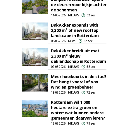
de deuren voor kijkje achter
de schermen
11-06-2026 | NIEUWS
62 sec
DakAkker expands with
2,300 m² of new rooftop
landscape in Rotterdam
03-06-2026 | NEWS
67 sec
DakAkker breidt uit met
2.300 m² nieuw
daklandschap in Rotterdam
02-06-2026 | NIEUWS
58 sec
Meer hooikoorts in de stad?
Dat hangt vooral af van
wind en groenbeheer
19-05-2026 | NIEUWS
72 sec
Rotterdam wil 1.000
hectare extra groen en
water: wat kunnen andere
gemeenten daarvan leren?
12-05-2026 | NIEUWS
79 sec