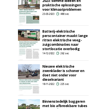
2023: slimme ideeën en
praktische oplossingen
voor klimaatproblemen
23-03-2023
480 sec
Batterij-elektrische
perscontainer maakt lange
ritten elektrische veeg-
zuigcombinaties naar
stortlocatie overbodig
14-12-2022
262 sec
Nieuwe elektrische
zwenklader is schoner en
doet niet onder voor
dieselvariant
18-11-2022
225 sec
Binnenstedelijk baggeren
met bio afbreekbare tubes