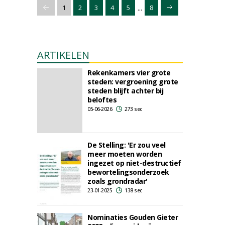
...
1
2
3
4
5
8
ARTIKELEN
Rekenkamers vier grote
steden: vergroening grote
steden blijft achter bij
beloftes
05-06-2026
273 sec
De Stelling: 'Er zou veel
meer moeten worden
ingezet op niet-destructief
bewortelingsonderzoek
zoals grondradar'
23-01-2025
138 sec
Nominaties Gouden Gieter