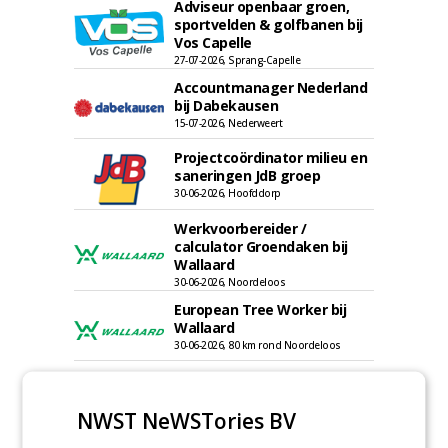
Adviseur openbaar groen,
sportvelden & golfbanen bij
Vos Capelle
27-07-2026, Sprang-Capelle
Accountmanager Nederland
bij Dabekausen
15-07-2026, Nederweert
Projectcoördinator milieu en
saneringen JdB groep
30-06-2026, Hoofddorp
Werkvoorbereider /
calculator Groendaken bij
Wallaard
30-06-2026, Noordeloos
European Tree Worker bij
Wallaard
30-06-2026, 80 km rond Noordeloos
Meewerkend Voorman Groen
bij Wallaard
NWST NeWSTories BV
30-06-2026, 80 km rond Noordeloos