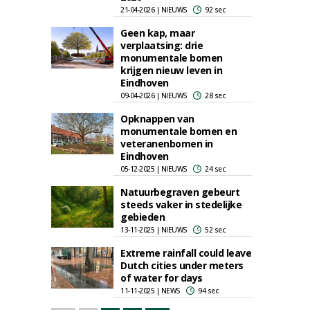
21-04-2026 | NIEUWS
92 sec
Geen kap, maar
verplaatsing: drie
monumentale bomen
krijgen nieuw leven in
Eindhoven
09-04-2026 | NIEUWS
28 sec
Opknappen van
monumentale bomen en
veteranenbomen in
Eindhoven
05-12-2025 | NIEUWS
24 sec
Natuurbegraven gebeurt
steeds vaker in stedelijke
gebieden
13-11-2025 | NIEUWS
52 sec
Extreme rainfall could leave
Dutch cities under meters
of water for days
11-11-2025 | NEWS
94 sec