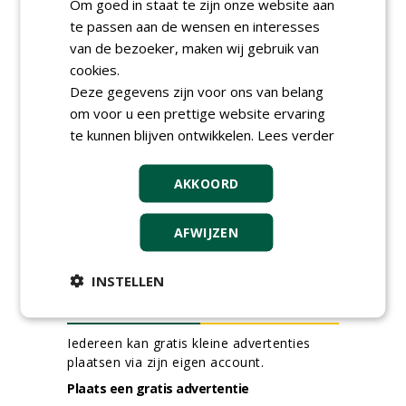
Werkvoorbereider
Om goed in staat te zijn onze website aan
groenbeheer (32-40 uur per
te passen aan de wensen en interesses
week) bij SmitsRinsma
van de bezoeker, maken wij gebruik van
24-06-2026, Zutphen en op project locatie
cookies.
Ervaren werkvoorbereider
Deze gegevens zijn voor ons van belang
(32-40 uur) bij SmitsRinsma
24-06-2026, Zutphen
om voor u een prettige website ervaring
te kunnen blijven ontwikkelen.
Lees verder
meer Groene Banen
AKKOORD
AFWIJZEN
INSTELLEN
GREEN OUTLET
Iedereen kan gratis kleine advertenties
plaatsen via zijn eigen account.
Plaats een gratis advertentie