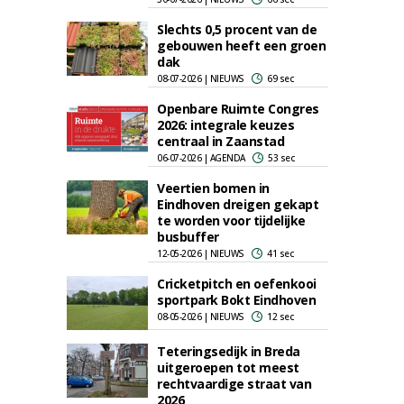
Slechts 0,5 procent van de
gebouwen heeft een groen
dak
08-07-2026 | NIEUWS
69 sec
Openbare Ruimte Congres
2026: integrale keuzes
centraal in Zaanstad
06-07-2026 | AGENDA
53 sec
Veertien bomen in
Eindhoven dreigen gekapt
te worden voor tijdelijke
busbuffer
12-05-2026 | NIEUWS
41 sec
Cricketpitch en oefenkooi
sportpark Bokt Eindhoven
08-05-2026 | NIEUWS
12 sec
Teteringsedijk in Breda
uitgeroepen tot meest
rechtvaardige straat van
2026