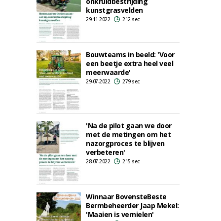
onkruidbestrijding
kunstgrasvelden
29-11-2022
212 sec
Bouwteams in beeld: 'Voor
een beetje extra heel veel
meerwaarde'
29-07-2022
279 sec
'Na de pilot gaan we door
met de metingen om het
nazorgproces te blijven
verbeteren'
28-07-2022
215 sec
Winnaar BovensteBeste
Bermbeheerder Jaap Mekel:
'Maaien is vernielen'