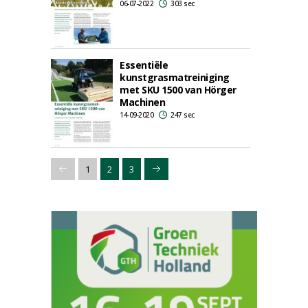
06-07-2022
303 sec
Essentiële
kunstgrasmatreiniging
met SKU 1500 van Hörger
Machinen
14-09-2020
247 sec
1
2
3