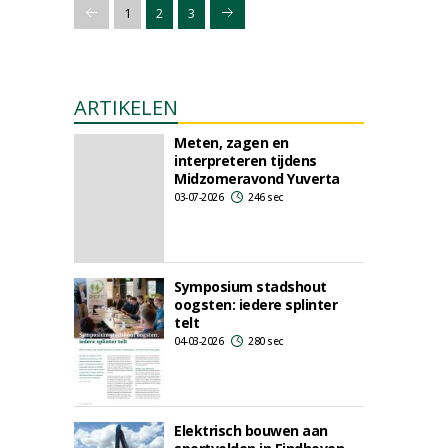
1
2
3
ARTIKELEN
Meten, zagen en
interpreteren tijdens
Midzomeravond Yuverta
03-07-2026
246 sec
Symposium stadshout
oogsten: iedere splinter
telt
04-03-2026
280 sec
Elektrisch bouwen aan