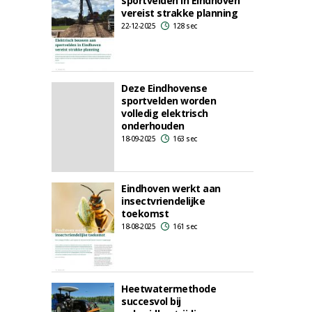
sportvelden in Eindhoven
vereist strakke planning
22-12-2025
128 sec
Deze Eindhovense
sportvelden worden
volledig elektrisch
onderhouden
18-09-2025
163 sec
Eindhoven werkt aan
insectvriendelijke
toekomst
18-08-2025
161 sec
Heetwatermethode
succesvol bij