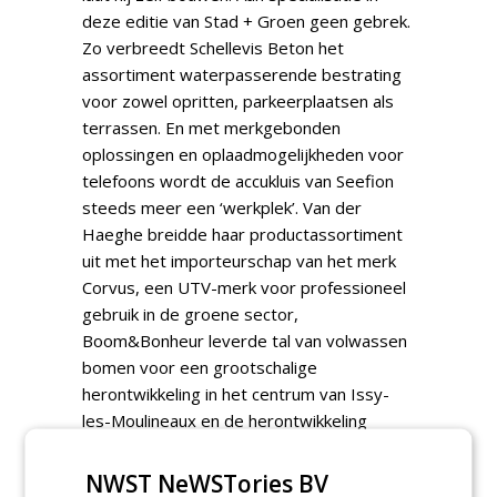
deze editie van Stad + Groen geen gebrek.
Zo verbreedt Schellevis Beton het
assortiment waterpasserende bestrating
voor zowel opritten, parkeerplaatsen als
terrassen. En met merkgebonden
oplossingen en oplaadmogelijkheden voor
telefoons wordt de accukluis van Seefion
steeds meer een ‘werkplek’. Van der
Haeghe breidde haar productassortiment
uit met het importeurschap van het merk
Corvus, een UTV-merk voor professioneel
gebruik in de groene sector,
Boom&Bonheur leverde tal van volwassen
bomen voor een grootschalige
herontwikkeling in het centrum van Issy-
les-Moulineaux en de herontwikkeling
Wisselspoor in Utrecht verbindt erfgoed,
woningbouw en klimaatadaptief groen.
NWST NeWSTories BV