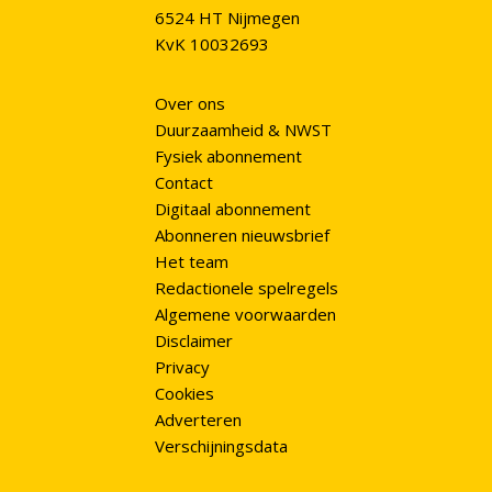
6524 HT Nijmegen
KvK 10032693
Over ons
Duurzaamheid & NWST
Fysiek abonnement
Contact
Digitaal abonnement
Abonneren nieuwsbrief
Het team
Redactionele spelregels
Algemene voorwaarden
Disclaimer
Privacy
Cookies
Adverteren
Verschijningsdata