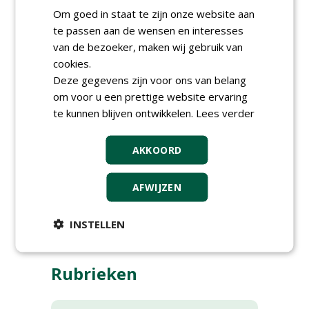
Voor laatstgenoemde is SmitsRinsma
Om goed in staat te zijn onze website aan
verantwoordelijk. Verder twee specials in
te passen aan de wensen en interesses
deze editie: een over halfverhardingen en
van de bezoeker, maken wij gebruik van
een over hagensnoeiers.
cookies.
Deze gegevens zijn voor ons van belang
Deze editie ligt vanaf vandaag op de mat
om voor u een prettige website ervaring
en is aankomende tijd online te lezen via
te kunnen blijven ontwikkelen.
Lees verder
onze website en nieuwsbrief. Niks meer
missen? Schrijf je gratis in voor onze
AKKOORD
nieuwsbrief!
Naam:
Stad+Groen
AFWIJZEN
Jaar:
2026
Nummer:
3
INSTELLEN
Rubrieken