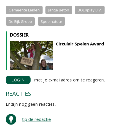
Gemeente Leiden
Jantje Beton
BOERplay B.V.
De Eijk Groep
Speelnatuur
DOSSIER
Circulair Spelen Award
LOGIN
met je e-mailadres om te reageren.
REACTIES
Er zijn nog geen reacties.
tip de redactie