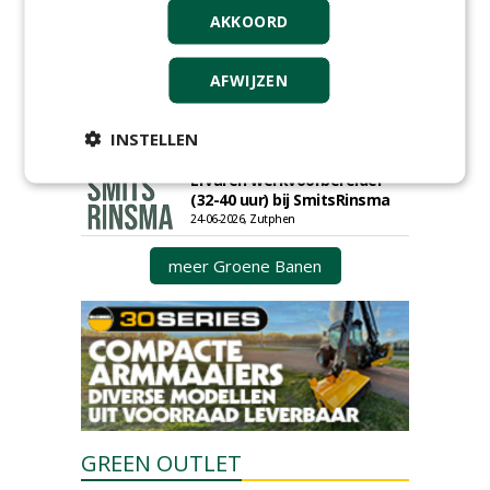
Meewerkend Voorman Groen
AKKOORD
bij Wallaard
30-06-2026, 80 km rond Noordeloos
AFWIJZEN
Werkvoorbereider
groenbeheer (32-40 uur per
week) bij SmitsRinsma
INSTELLEN
24-06-2026, Zutphen en op project locatie
Ervaren werkvoorbereider
(32-40 uur) bij SmitsRinsma
24-06-2026, Zutphen
meer Groene Banen
GREEN OUTLET