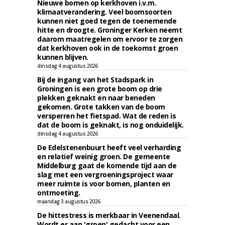
Nieuwe bomen op kerkhoven i.v.m.
klimaatverandering. Veel boomsoorten
kunnen niet goed tegen de toenemende
hitte en droogte. Groninger Kerken neemt
daarom maatregelen om ervoor te zorgen
dat kerkhoven ook in de toekomst groen
kunnen blijven.
dinsdag 4 augustus 2026
Bij de ingang van het Stadspark in
Groningen is een grote boom op drie
plekken geknakt en naar beneden
gekomen. Grote takken van de boom
versperren het fietspad. Wat de reden is
dat de boom is geknakt, is nog onduidelijk.
dinsdag 4 augustus 2026
De Edelstenenbuurt heeft veel verharding
en relatief weinig groen. De gemeente
Middelburg gaat de komende tijd aan de
slag met een vergroeningsproject waar
meer ruimte is voor bomen, planten en
ontmoeting.
maandag 3 augustus 2026
De hittestress is merkbaar in Veenendaal.
Wordt er aan 'groen' gedacht voor een