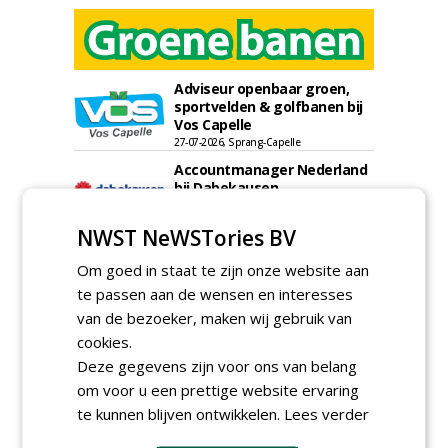
Adviseur openbaar groen,
sportvelden & golfbanen bij
Vos Capelle
27-07-2026, Sprang-Capelle
Accountmanager Nederland
bij Dabekausen
15-07-2026, Nederweert
NWST NeWSTories BV
Projectcoördinator milieu en
saneringen JdB groep
Om goed in staat te zijn onze website aan
30-06-2026, Hoofddorp
te passen aan de wensen en interesses
Werkvoorbereider /
van de bezoeker, maken wij gebruik van
calculator Groendaken bij
cookies.
Wallaard
Deze gegevens zijn voor ons van belang
30-06-2026, Noordeloos
om voor u een prettige website ervaring
European Tree Worker bij
Wallaard
te kunnen blijven ontwikkelen.
Lees verder
30-06-2026, 80 km rond Noordeloos