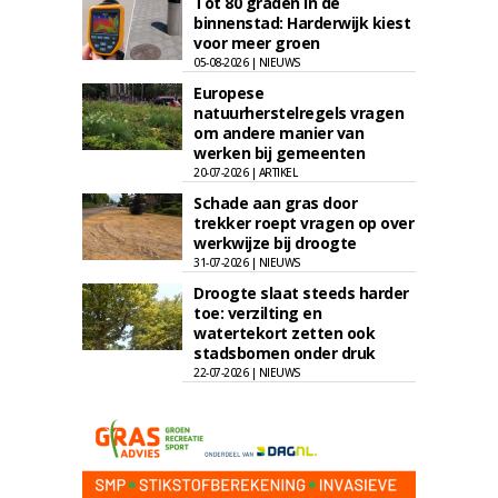
Tot 80 graden in de
binnenstad: Harderwijk kiest
voor meer groen
05-08-2026 | NIEUWS
Europese
natuurherstelregels vragen
om andere manier van
werken bij gemeenten
20-07-2026 | ARTIKEL
Schade aan gras door
trekker roept vragen op over
werkwijze bij droogte
31-07-2026 | NIEUWS
Droogte slaat steeds harder
toe: verzilting en
watertekort zetten ook
stadsbomen onder druk
22-07-2026 | NIEUWS