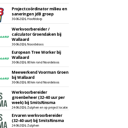
Projectcoördinator milieu en
saneringen JdB groep
30-06-2026, Hoofddorp
Werkvoorbereider /
calculator Groendaken bij
Wallaard
30-06-2026, Noordeloos
European Tree Worker bij
Wallaard
30-06-2026, 80 km rond Noordeloos
Meewerkend Voorman Groen
bij Wallaard
30-06-2026, 80 km rond Noordeloos
Werkvoorbereider
groenbeheer (32-40 uur per
week) bij SmitsRinsma
24-06-2026, Zutphen en op project locatie
Ervaren werkvoorbereider
(32-40 uur) bij SmitsRinsma
24-06-2026, Zutphen