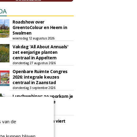
DA
Roadshow over
GreentoColour en Heem in
Swalmen
woensdag 12 augustus 2026
Vakdag 'All About Annuals'
zet eenjarige planten
centraal in Appeltern
donderdag 27 augustus 2026
Openbare Ruimte Congres
2026: integrale keuzes
centraal in Zaanstad
donderdag 3 september 2026
Lunchwebinar: zo voorkom je
dat natuurinclusieve
ambities stranden
dinsdag 8 september 2026
Rooftop Symposium viert
s van de
tien jaar duurzame
dakontwikkeling
te kunnen blijven