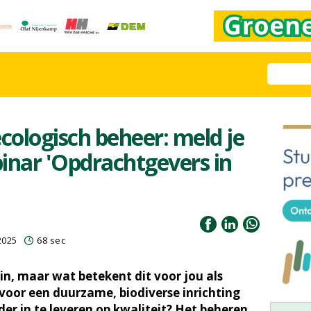
ologisch beheer: meld je
inar 'Opdrachtgevers in
2025
68 sec
in, maar wat betekent dit voor jou als
voor een duurzame, biodiverse inrichting
er in te leveren op kwaliteit? Het beheren