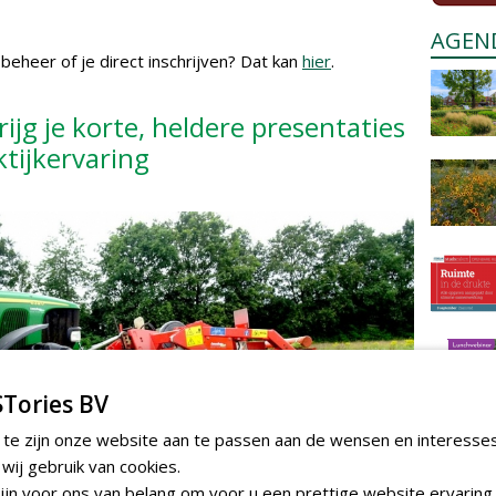
AGEN
beheer of je direct inschrijven? Dat kan
hier
.
ijg je korte, heldere presentaties
tijkervaring
Tories BV
 te zijn onze website aan te passen aan de wensen en interesse
ij gebruik van cookies.
jn voor ons van belang om voor u een prettige website ervaring 