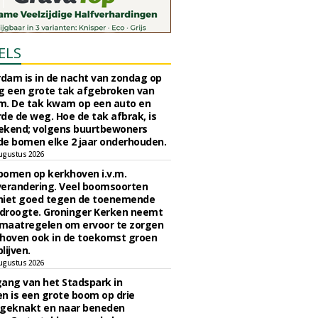
ELS
rdam is in de nacht van zondag op
 een grote tak afgebroken van
m. De tak kwam op een auto en
de de weg. Hoe de tak afbrak, is
ekend; volgens buurtbewoners
e bomen elke 2 jaar onderhouden.
ugustus 2026
bomen op kerkhoven i.v.m.
verandering. Veel boomsoorten
niet goed tegen de toenemende
 droogte. Groninger Kerken neemt
maatregelen om ervoor te zorgen
hoven ook in de toekomst groen
lijven.
ugustus 2026
ngang van het Stadspark in
n is een grote boom op drie
 geknakt en naar beneden