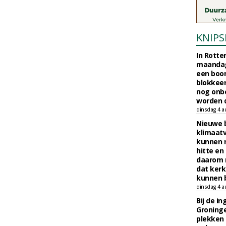
KNIPS
In Rotte
maandag
een boo
blokkeer
nog onb
worden d
dinsdag 4 a
Nieuwe 
klimaat
kunnen 
hitte en
daarom 
dat kerk
kunnen b
dinsdag 4 a
Bij de i
Groninge
plekken