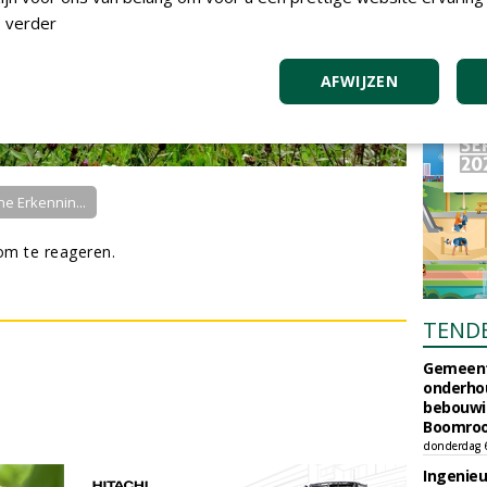
 verder
AFWIJZEN
ne Erkennin...
m te reageren.
TEND
Gemeent
onderhou
bebouwi
Boomrooi
donderdag 
Ingenie