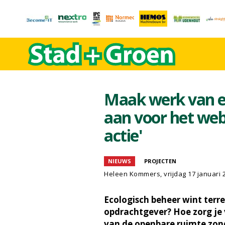
Maak werk van ec
aan voor het web
actie'
NIEUWS
PROJECTEN
Heleen Kommers
, vrijdag 17 januari 
Ecologisch beheer wint terre
opdrachtgever? Hoe zorg je 
van de openbare ruimte zond