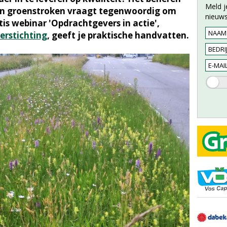
Meld j
n groenstroken vraagt tegenwoordig om
nieuws
is webinar 'Opdrachtgevers in actie',
erstichting
, geeft je praktische handvatten.