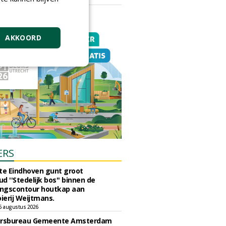
vrijdag 18 september 2026
AKKOORD
ERS
e Eindhoven gunt groot
d ''Stedelijk bos'' binnen de
ngscontour houtkap aan
erij Weijtmans.
6 augustus 2026
ursbureau Gemeente Amsterdam