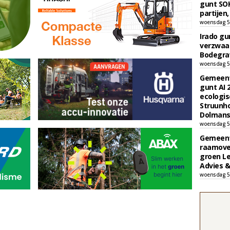
gunt SOK
partijen,
woensdag 5
Irado g
verzwaa
Bodegrav
woensdag 5
Gemeent
gunt AI
ecologis
Struunho
Dolmans 
woensdag 5
Gemeent
raamove
groen L
Advies &
woensdag 5