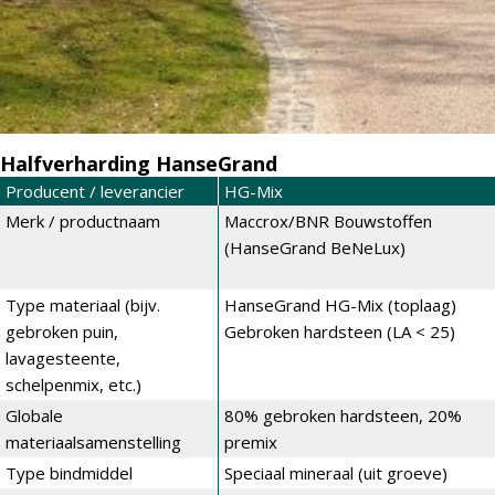
Halfverharding HanseGrand
Producent / leverancier
HG-Mix
Merk / productnaam
Maccrox/BNR Bouwstoffen
(HanseGrand BeNeLux)
Type materiaal (bijv.
HanseGrand HG-Mix (toplaag)
gebroken puin,
Gebroken hardsteen (LA < 25)
lavagesteente,
schelpenmix, etc.)
Globale
80% gebroken hardsteen, 20%
materiaalsamenstelling
premix
Type bindmiddel
Speciaal mineraal (uit groeve)