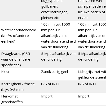
buggypaden,
renoveren van
golfbanen,
schelpenpaden e
erfverhardingen,
nieuwe paden of
pleinen etc .
erven
100 mm tot 1000
100 mm tot 100
Waterdoorlatendheid
mm per uur
mm per uur
(l/m²/s of andere
afhankelijk van de
afhankelijk van d
eenheid)
waterdoorlatendheid
waterdoorlatend
van de fundering
van de fundering
Draagkracht (CBR-
5 Mpa afhankelijk van
5 Mpa afhankelijk
waarde of andere
de fundering
de fundering
specificatie)
Kleur
Zandkleurig geel
Lichtgrijs met wi
gekleurde steent
Korreligheid / fractie
0/8 of 0/11
0/8 of 0/11
(bijv. 0/8 mm)
Herkomst
Import
Import
grondstoffen