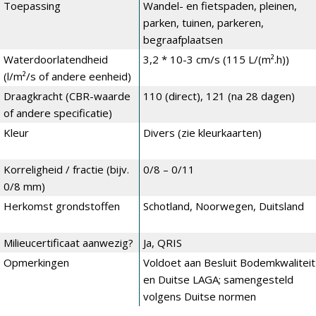
Toepassing
Wandel- en fietspaden, pleinen,
parken, tuinen, parkeren,
begraafplaatsen
Waterdoorlatendheid
3,2 * 10-3 cm/s (115 L/(m².h))
(l/m²/s of andere eenheid)
Draagkracht (CBR-waarde
110 (direct), 121 (na 28 dagen)
of andere specificatie)
Kleur
Divers (zie kleurkaarten)
Korreligheid / fractie (bijv.
0/8 – 0/11
0/8 mm)
Herkomst grondstoffen
Schotland, Noorwegen, Duitsland
Milieucertificaat aanwezig?
Ja, QRIS
Opmerkingen
Voldoet aan Besluit Bodemkwaliteit
en Duitse LAGA; samengesteld
volgens Duitse normen