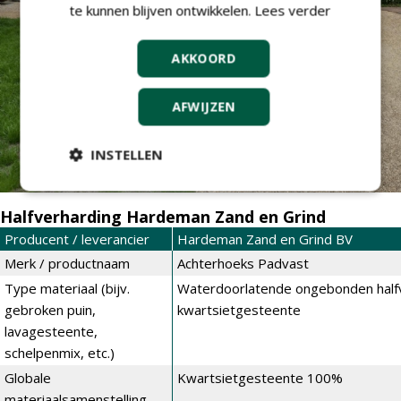
te kunnen blijven ontwikkelen.
Lees verder
AKKOORD
AFWIJZEN
INSTELLEN
Halfverharding Hardeman Zand en Grind
Producent / leverancier
Hardeman Zand en Grind BV
Merk / productnaam
Achterhoeks Padvast
Type materiaal (bijv.
Waterdoorlatende ongebonden halfv
gebroken puin,
kwartsietgesteente
lavagesteente,
schelpenmix, etc.)
Globale
Kwartsietgesteente 100%
materiaalsamenstelling