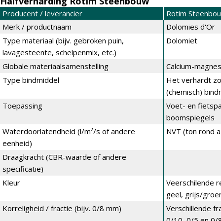
Halfverharding Rotim Steenbouw
Producent / leverancier
Rotim Steenbo
Merk / productnaam
Dolomies d'Or
Type materiaal (bijv. gebroken puin,
Dolomiet
lavagesteente, schelpenmix, etc.)
Globale materiaalsamenstelling
Calcium-magnes
Type bindmiddel
Het verhardt z
(chemisch) bind
Toepassing
Voet- en fietspa
boomspiegels
Waterdoorlatendheid (l/m²/s of andere
NVT (ton rond 
eenheid)
Draagkracht (CBR-waarde of andere
specificatie)
Kleur
Veerschilende re
geel, grijs/groe
Korreligheid / fractie (bijv. 0/8 mm)
Verschillende fr
0/10, 0/5 en 0/