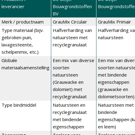
leverancier
Bouwgrondstoffen
Bouwgrondstoffe
BV
Merk / productnaam
GrauMix Circulair
GrauMix Primair
Type materiaal (bijv.
Halfverharding van
Halfverharding va
gebroken puin,
natuursteen met
natuursteen
lavagesteente,
recyclegranulaat
schelpenmix, etc.)
Globale
Een mix van diverse
Een mix van dive
materiaalsamenstelling
soorten
soorten natuurst
natuursteen
met bindende
(Grauwacke en
eigenschappen
dolomiet) met
(grauwacke en
recyclegranulaat
dolomietsoorten)
Type bindmiddel
Natuursteen en
Natuursteen met
recyclegranulaat
bindende
met bindende
eigenschappen (k
eigenschappen
en leem)