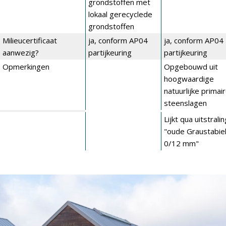
grondstoffen met
lokaal gerecyclede
grondstoffen
Milieucertificaat
ja, conform AP04
ja, conform AP04
aanwezig?
partijkeuring
partijkeuring
Opmerkingen
Opgebouwd uit
hoogwaardige
natuurlijke primai
steenslagen
Lijkt qua uitstrali
"oude Graustabie
0/12 mm"