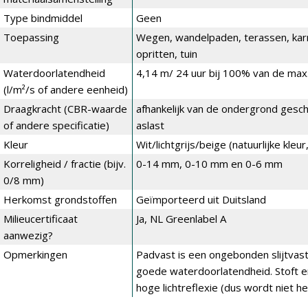
Type bindmiddel
Geen
Toepassing
Wegen, wandelpaden, terassen, kar
opritten, tuin
Waterdoorlatendheid
4,14 m/ 24 uur bij 100% van de max.
(l/m²/s of andere eenheid)
Draagkracht (CBR-waarde
afhankelijk van de ondergrond gesch
of andere specificatie)
aslast
Kleur
Wit/lichtgrijs/beige (natuurlijke kle
Korreligheid / fractie (bijv.
0-14 mm, 0-10 mm en 0-6 mm
0/8 mm)
Herkomst grondstoffen
Geïmporteerd uit Duitsland
Milieucertificaat
Ja, NL Greenlabel A
aanwezig?
Opmerkingen
Padvast is een ongebonden slijtvas
goede waterdoorlatendheid. Stoft en
hoge lichtreflexie (dus wordt niet he