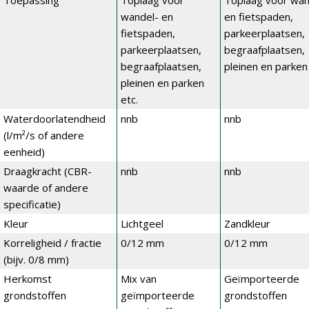
Toepassing
Toplaag voor
Toplaag voor wan
wandel- en
en fietspaden,
fietspaden,
parkeerplaatsen,
parkeerplaatsen,
begraafplaatsen,
begraafplaatsen,
pleinen en parken 
pleinen en parken
etc.
Waterdoorlatendheid
nnb
nnb
(l/m²/s of andere
eenheid)
Draagkracht (CBR-
nnb
nnb
waarde of andere
specificatie)
Kleur
Lichtgeel
Zandkleur
Korreligheid / fractie
0/12 mm
0/12 mm
(bijv. 0/8 mm)
Herkomst
Mix van
Geïmporteerde
grondstoffen
geïmporteerde
grondstoffen