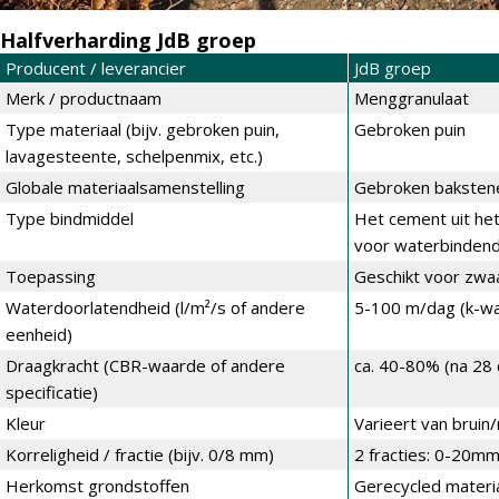
Halfverharding JdB groep
Producent / leverancier
JdB groep
Merk / productnaam
Menggranulaat
Type materiaal (bijv. gebroken puin,
Gebroken puin
lavagesteente, schelpenmix, etc.)
Globale materiaalsamenstelling
Gebroken baksten
Type bindmiddel
Het cement uit he
voor waterbinden
Toepassing
Geschikt voor zwaa
Waterdoorlatendheid (l/m²/s of andere
5-100 m/dag (k-waa
eenheid)
Draagkracht (CBR-waarde of andere
ca. 40-80% (na 28
specificatie)
Kleur
Varieert van bruin/
Korreligheid / fractie (bijv. 0/8 mm)
2 fracties: 0-20m
Herkomst grondstoffen
Gerecycled materia