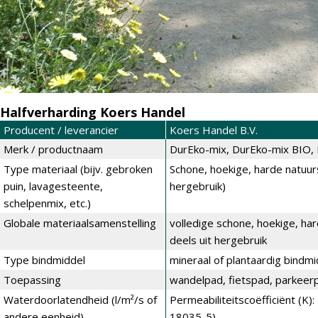
Halfverharding Koers Handel
Producent / leverancier
Koers Handel B.V.
Merk / productnaam
DurEko-mix, DurEko-mix BIO
Type materiaal (bijv. gebroken
Schone, hoekige, harde natuu
puin, lavagesteente,
hergebruik)
schelpenmix, etc.)
Globale materiaalsamenstelling
volledige schone, hoekige, h
deels uit hergebruik
Type bindmiddel
mineraal of plantaardig bindmi
Toepassing
wandelpad, fietspad, parkeerp
Waterdoorlatendheid (l/m²/s of
Permeabiliteitscoëfficiënt (K
andere eenheid)
18035-5).