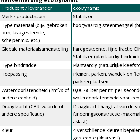
Halfverharding ecoDynamic
Producent / leverancier
ecoDynamic
Merk / productnaam
Stabilizer
Type materiaal (bijv. gebroken
hoogwaardig steenmengsel (bi
puin, lavagesteente,
schelpenmix, etc.)
Globale materiaalsamenstelling
hardgesteente, fijne fractie Oli
Stabilizer (plantaardig bindmidd
Type bindmiddel
Plantaardig (natuurlijke kleefst
Toepassing
Pleinen, parken, wandel- en f
parkeerplaatsen
Waterdoorlatendheid (l/m²/s of
0,0078 liter per m² per second
andere eenheid)
waterdoorlatendheid voor een 
Draagkracht (CBR-waarde of
Draagkracht hangt af van de 
andere specificatie)
funderingsconstructie (maximal
aslast)
Kleur
4 verschillende kleuren bepale
gesteente (kleurvast)