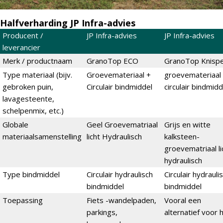
Halfverharding JP Infra-advies
Producent /
JP Infra-advies
JP Infra-advies
leverancier
Merk / productnaam
GranoTop ECO
GranoTop Knisp
Type materiaal (bijv.
Groevemateriaal +
groevemateriaal
gebroken puin,
Circulair bindmiddel
circulair bindmidd
lavagesteente,
schelpenmix, etc.)
Globale
Geel Groevematriaal
Grijs en witte
materiaalsamenstelling
licht Hydraulisch
kalksteen-
groevematriaal li
hydraulisch
Type bindmiddel
Circulair hydraulisch
Circulair hydrauli
bindmiddel
bindmiddel
Toepassing
Fiets -wandelpaden,
Vooral een
parkings,
alternatief voor 