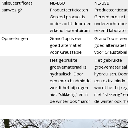
Milieucertificaat
NL-BSB
NL-BSB
aanwezig?
Productcerticicaten
Productcerticica
Gereed procuct is
Gereed procuct i
onderzocht door een
onderzocht door
erkend laboratoirum
erkend laboratoi
Opmerkingen
GranoTop is een
GranoTop is een
goed alternatief
goed alternatief
voor Graustabiel
voor Graustabiel
Het gebruikte
Het gebruikte
groevemateriaal is
groevemateriaal 
hydraulisch. Door
hydraulisch. Door
een extra bindmiddel
een extra bindmi
wordt het bij regen
wordt het bij re
niet "slikkerig" en in
niet "slikkerig" en
de winter ook "hard"
de winter ook "h