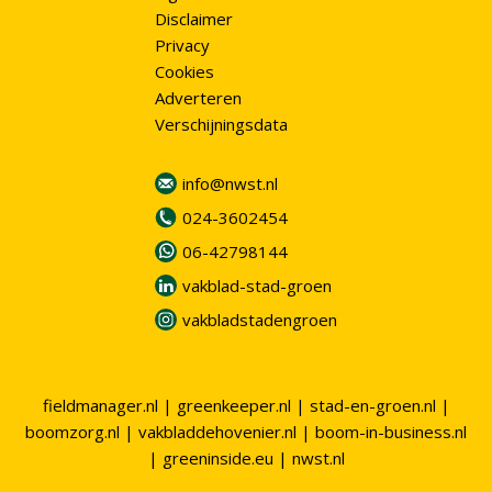
Disclaimer
Privacy
Cookies
Adverteren
Verschijningsdata
info@nwst.nl
024-3602454
06-42798144
vakblad-stad-groen
vakbladstadengroen
fieldmanager.nl
|
greenkeeper.nl
|
stad-en-groen.nl
|
boomzorg.nl
|
vakbladdehovenier.nl
|
boom-in-business.nl
|
greeninside.eu
|
nwst.nl