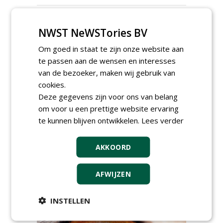
Projectcoördinator milieu en
saneringen JdB groep
NWST NeWSTories BV
30-06-2026, Hoofddorp
Om goed in staat te zijn onze website aan
Werkvoorbereider /
calculator Groendaken bij
te passen aan de wensen en interesses
Wallaard
van de bezoeker, maken wij gebruik van
30-06-2026, Noordeloos
cookies.
European Tree Worker bij
Deze gegevens zijn voor ons van belang
Wallaard
om voor u een prettige website ervaring
30-06-2026, 80 km rond Noordeloos
te kunnen blijven ontwikkelen.
Lees verder
Meewerkend Voorman Groen
bij Wallaard
30-06-2026, 80 km rond Noordeloos
AKKOORD
Werkvoorbereider
groenbeheer (32-40 uur per
AFWIJZEN
week) bij SmitsRinsma
24-06-2026, Zutphen en op project locatie
INSTELLEN
meer Groene Banen