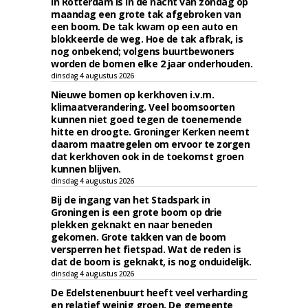
In Rotterdam is in de nacht van zondag op
maandag een grote tak afgebroken van
een boom. De tak kwam op een auto en
blokkeerde de weg. Hoe de tak afbrak, is
nog onbekend; volgens buurtbewoners
worden de bomen elke 2 jaar onderhouden.
dinsdag 4 augustus 2026
Nieuwe bomen op kerkhoven i.v.m.
klimaatverandering. Veel boomsoorten
kunnen niet goed tegen de toenemende
hitte en droogte. Groninger Kerken neemt
daarom maatregelen om ervoor te zorgen
dat kerkhoven ook in de toekomst groen
kunnen blijven.
dinsdag 4 augustus 2026
Bij de ingang van het Stadspark in
Groningen is een grote boom op drie
plekken geknakt en naar beneden
gekomen. Grote takken van de boom
versperren het fietspad. Wat de reden is
dat de boom is geknakt, is nog onduidelijk.
dinsdag 4 augustus 2026
De Edelstenenbuurt heeft veel verharding
en relatief weinig groen. De gemeente