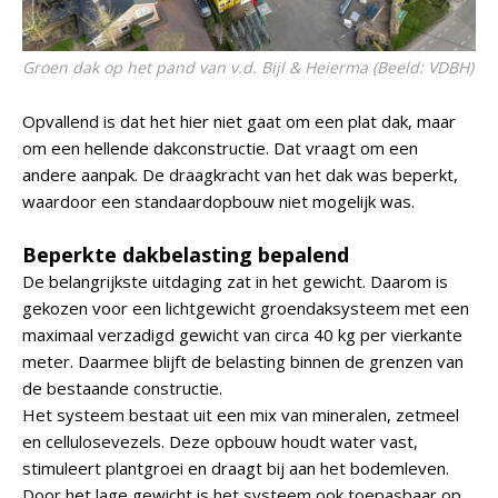
Groen dak op het pand van v.d. Bijl & Heierma (Beeld: VDBH)
Opvallend is dat het hier niet gaat om een plat dak, maar
om een hellende dakconstructie. Dat vraagt om een
andere aanpak. De draagkracht van het dak was beperkt,
waardoor een standaardopbouw niet mogelijk was.
Beperkte dakbelasting bepalend
De belangrijkste uitdaging zat in het gewicht. Daarom is
gekozen voor een lichtgewicht groendaksysteem met een
maximaal verzadigd gewicht van circa 40 kg per vierkante
meter. Daarmee blijft de belasting binnen de grenzen van
de bestaande constructie.
Het systeem bestaat uit een mix van mineralen, zetmeel
en cellulosevezels. Deze opbouw houdt water vast,
stimuleert plantgroei en draagt bij aan het bodemleven.
Door het lage gewicht is het systeem ook toepasbaar op