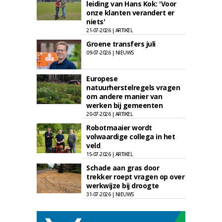
leiding van Hans Kok: 'Voor
onze klanten verandert er
niets'
21-07-2026 | ARTIKEL
Groene transfers juli
09-07-2026 | NIEUWS
Europese
natuurherstelregels vragen
om andere manier van
werken bij gemeenten
20-07-2026 | ARTIKEL
Robotmaaier wordt
volwaardige collega in het
veld
15-07-2026 | ARTIKEL
Schade aan gras door
trekker roept vragen op over
werkwijze bij droogte
31-07-2026 | NIEUWS