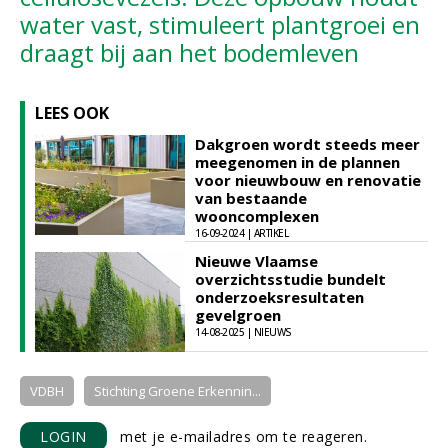
water vast, stimuleert plantgroei en
draagt bij aan het bodemleven
LEES OOK
Dakgroen wordt steeds meer
meegenomen in de plannen
voor nieuwbouw en renovatie
van bestaande
wooncomplexen
16-09-2024 | ARTIKEL
Nieuwe Vlaamse
overzichtsstudie bundelt
onderzoeksresultaten
gevelgroen
14-08-2025 | NIEUWS
VDBH
Stichting Groene Erkennin...
LOGIN
met je e-mailadres om te reageren.