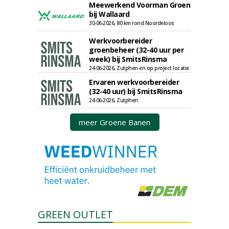
Meewerkend Voorman Groen
bij Wallaard
30-06-2026, 80 km rond Noordeloos
Werkvoorbereider
groenbeheer (32-40 uur per
week) bij SmitsRinsma
24-06-2026, Zutphen en op project locatie
Ervaren werkvoorbereider
(32-40 uur) bij SmitsRinsma
24-06-2026, Zutphen
meer Groene Banen
GREEN OUTLET