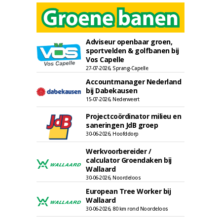
Adviseur openbaar groen,
sportvelden & golfbanen bij
Vos Capelle
27-07-2026, Sprang-Capelle
Accountmanager Nederland
bij Dabekausen
15-07-2026, Nederweert
Projectcoördinator milieu en
saneringen JdB groep
30-06-2026, Hoofddorp
Werkvoorbereider /
calculator Groendaken bij
Wallaard
30-06-2026, Noordeloos
European Tree Worker bij
Wallaard
30-06-2026, 80 km rond Noordeloos