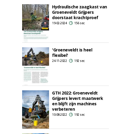
Hydraulische zaagkast van
Groeneveldt Grijpers
doorstaat krachtproef
19-02-2024
156 sec
'Groeneveldt is heel
flexibel'
24-11-2022
192 sec
GTH 2022: Groeneveldt
Grijpers levert maatwerk
en blijft zijn machines
verbeteren
10-08-2022
192 sec