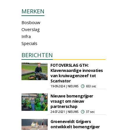
MERKEN
Bosbouw
Overslag
Infra
Specials
BERICHTEN
FOTOVERSLAG GTH:
Klaverwaardige innovaties
van kruiwagenzeef tot
Scarivator
19-09-2024 | NIEUWS
653 sec
Nieuwe bomengrijper
vraagt om nieuw
partnerschap
24-07-2021 | NIEUWS
37 sec
Groeneveldt Grijpers
ontwikkelt bomengrijper