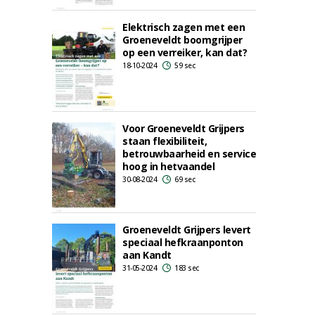
Elektrisch zagen met een
Groeneveldt boomgrijper
op een verreiker, kan dat?
18-10-2024
59 sec
Voor Groeneveldt Grijpers
staan flexibiliteit,
betrouwbaarheid en service
hoog in hetvaandel
30-08-2024
69 sec
Groeneveldt Grijpers levert
speciaal hefkraanponton
aan Kandt
31-05-2024
183 sec