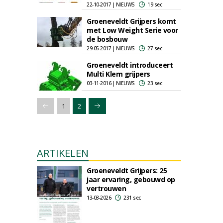
22-10-2017 | NIEUWS
19 sec
Groeneveldt Grijpers komt
met Low Weight Serie voor
de bosbouw
29-05-2017 | NIEUWS
27 sec
Groeneveldt introduceert
Multi Klem grijpers
03-11-2016 | NIEUWS
23 sec
1
2
ARTIKELEN
Groeneveldt Grijpers: 25
jaar ervaring, gebouwd op
vertrouwen
13-03-2026
231 sec