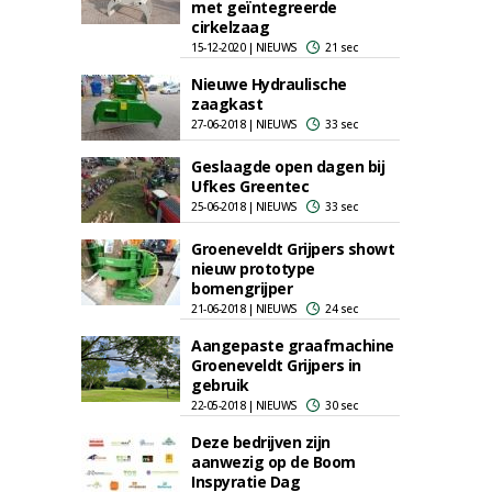
met geïntegreerde
cirkelzaag
15-12-2020 | NIEUWS
21 sec
Nieuwe Hydraulische
zaagkast
27-06-2018 | NIEUWS
33 sec
Geslaagde open dagen bij
Ufkes Greentec
25-06-2018 | NIEUWS
33 sec
Groeneveldt Grijpers showt
nieuw prototype
bomengrijper
21-06-2018 | NIEUWS
24 sec
Aangepaste graafmachine
Groeneveldt Grijpers in
gebruik
22-05-2018 | NIEUWS
30 sec
Deze bedrijven zijn
aanwezig op de Boom
Inspyratie Dag