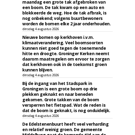
maandag een grote tak afgebroken van
een boom. De tak kwam op een auto en
blokkeerde de weg. Hoe de tak afbrak, is
nog onbekend; volgens buurtbewoners
worden de bomen elke 2 jaar onderhouden.
dinsdag 4 augustus 2026
Nieuwe bomen op kerkhoven i.v.m.
klimaatverandering. Veel boomsoorten
kunnen niet goed tegen de toenemende
hitte en droogte. Groninger Kerken neemt
daarom maatregelen om ervoor te zorgen
dat kerkhoven ook in de toekomst groen
kunnen blijven.
dinsdag 4 augustus 2026
Bij de ingang van het Stadspark in
Groningen is een grote boom op drie
plekken geknakt en naar beneden
gekomen. Grote takken van de boom
versperren het fietspad. Wat de reden is
dat de boom is geknakt, is nog onduidelijk.
dinsdag 4 augustus 2026
De Edelstenenbuurt heeft veel verharding
en relatief weinig groen. De gemeente
Middelburg gaat de komende tijd aan de