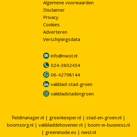
Algemene voorwaarden
Disclaimer
Privacy
Cookies
Adverteren
Verschijningsdata
info@nwst.nl
024-3602454
06-42798144
vakblad-stad-groen
vakbladstadengroen
fieldmanager.nl
|
greenkeeper.nl
|
stad-en-groen.nl
|
boomzorg.nl
|
vakbladdehovenier.nl
|
boom-in-business.nl
|
greeninside.eu
|
nwst.nl