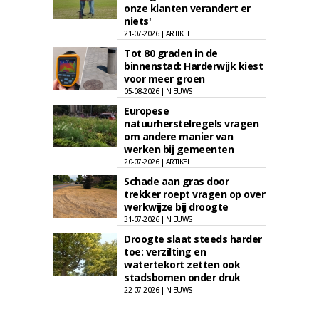
onze klanten verandert er
niets'
21-07-2026 | ARTIKEL
Tot 80 graden in de
binnenstad: Harderwijk kiest
voor meer groen
05-08-2026 | NIEUWS
Europese
natuurherstelregels vragen
om andere manier van
werken bij gemeenten
20-07-2026 | ARTIKEL
Schade aan gras door
trekker roept vragen op over
werkwijze bij droogte
31-07-2026 | NIEUWS
Droogte slaat steeds harder
toe: verzilting en
watertekort zetten ook
stadsbomen onder druk
22-07-2026 | NIEUWS