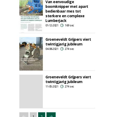
Van eenvoudige
boomknipper met apart
bedienbaar mes tot
sterkere en complexe
Lumberjack
01-12-2021
169 sec
Groeneveldt Grijpers viert
twintigjarig jubileum
04-08-2021
274 sec
Groeneveldt Grijpers viert
twintigjarig jubileum
11-05-2021
274 sec
1
2