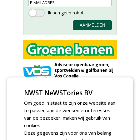
Adviseur openbaar groen,
sportvelden & golfbanen bij
Vos Capelle
27-07-2026, Sprang-Capelle
Accountmanager Nederland
NWST NeWSTories BV
bij Dabekausen
15-07-2026, Nederweert
Om goed in staat te zijn onze website aan
te passen aan de wensen en interesses
Projectcoördinator milieu en
saneringen JdB groep
van de bezoeker, maken wij gebruik van
30-06-2026, Hoofddorp
cookies.
Deze gegevens zijn voor ons van belang
Werkvoorbereider /
calculator Groendaken bij