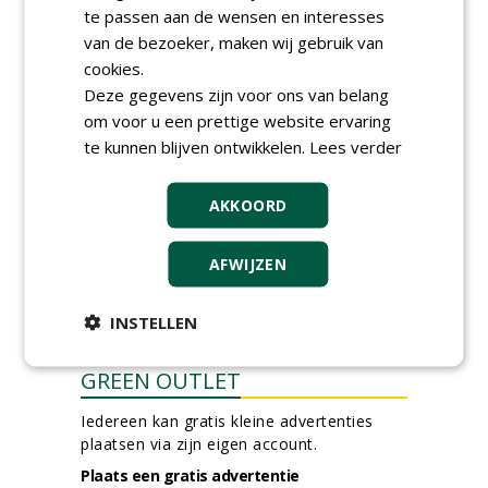
Werkvoorbereider
te passen aan de wensen en interesses
groenbeheer (32-40 uur per
van de bezoeker, maken wij gebruik van
week) bij SmitsRinsma
cookies.
24-06-2026, Zutphen en op project locatie
Deze gegevens zijn voor ons van belang
Ervaren werkvoorbereider
(32-40 uur) bij SmitsRinsma
om voor u een prettige website ervaring
24-06-2026, Zutphen
te kunnen blijven ontwikkelen.
Lees verder
meer Groene Banen
AKKOORD
AFWIJZEN
INSTELLEN
GREEN OUTLET
Iedereen kan gratis kleine advertenties
plaatsen via zijn eigen account.
Plaats een gratis advertentie