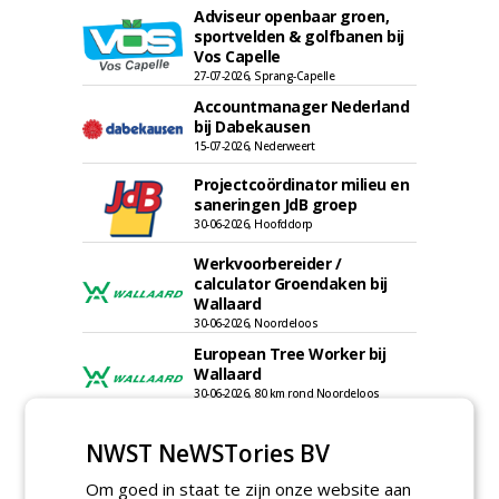
Adviseur openbaar groen,
sportvelden & golfbanen bij
Vos Capelle
27-07-2026, Sprang-Capelle
Accountmanager Nederland
bij Dabekausen
15-07-2026, Nederweert
Projectcoördinator milieu en
saneringen JdB groep
30-06-2026, Hoofddorp
Werkvoorbereider /
calculator Groendaken bij
Wallaard
30-06-2026, Noordeloos
European Tree Worker bij
Wallaard
30-06-2026, 80 km rond Noordeloos
Meewerkend Voorman Groen
NWST NeWSTories BV
bij Wallaard
30-06-2026, 80 km rond Noordeloos
Om goed in staat te zijn onze website aan