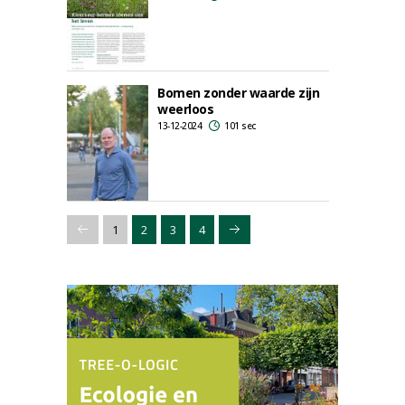
Bomen zonder waarde zijn
weerloos
13-12-2024
101 sec
1
2
3
4