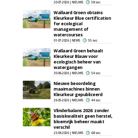
20-07-2026 | NIEUWS
58 sec
Wallaard Groen obtains
Kleurkeur Blue certification
for ecological
management of
watercourses
01-07-2026 | NEWS
55 sec
Wallaard Groen behaalt
Kleurkeur Blauw voor
ecologisch beheer van
watergangen
30-06-2026 | NIEUWS
54 sec
Nieuwe beoordeling
maaimachines binnen
Kleurkeur gepubliceerd
26-05-2026 | NIEUWS
44 sec
Vlinderbalans 2026: zonder
basiskwaliteit geen herstel,
bloemrijk beheer maakt
verschil
23-04-2026 | NIEUWS
68 sec