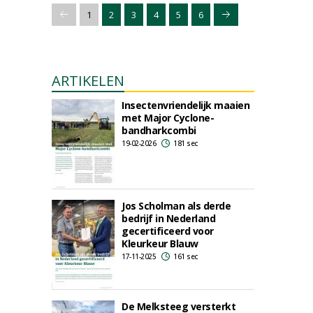
1
2
3
4
5
6
ARTIKELEN
Insectenvriendelijk maaien
met Major Cyclone-
bandharkcombi
19-02-2026
181 sec
Jos Scholman als derde
bedrijf in Nederland
gecertificeerd voor
Kleurkeur Blauw
17-11-2025
161 sec
De Melksteeg versterkt