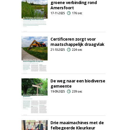
groene verbinding rond
Amersfoort
17-11-2025
176 sec
Certificeren zorgt voor
maatschappelijk draagvlak
21-10-2025
224 sec
De weg naar een biodiverse
gemeente
19-09-2025
239 sec
Drie maaimachines met de
felbegeerde Kleurkeur