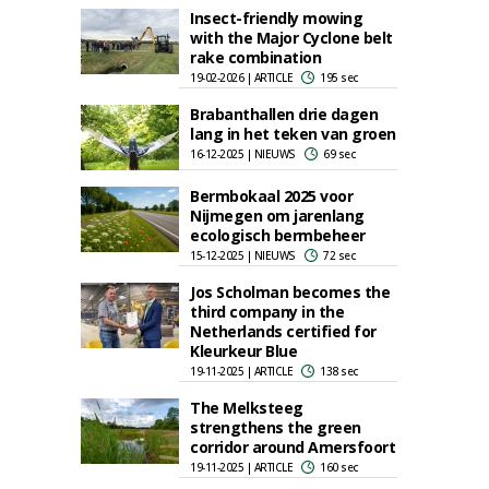
Insect-friendly mowing
with the Major Cyclone belt
rake combination
19-02-2026 | ARTICLE
195 sec
Brabanthallen drie dagen
lang in het teken van groen
16-12-2025 | NIEUWS
69 sec
Bermbokaal 2025 voor
Nijmegen om jarenlang
ecologisch bermbeheer
15-12-2025 | NIEUWS
72 sec
Jos Scholman becomes the
third company in the
Netherlands certified for
Kleurkeur Blue
19-11-2025 | ARTICLE
138 sec
The Melksteeg
strengthens the green
corridor around Amersfoort
19-11-2025 | ARTICLE
160 sec