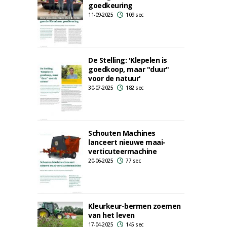
goedkeuring
11-09-2025
109 sec
De Stelling: 'Klepelen is
goedkoop, maar "duur"
voor de natuur'
30-07-2025
182 sec
Schouten Machines
lanceert nieuwe maai-
verticuteermachine
20-06-2025
77 sec
Kleurkeur-bermen zoemen
van het leven
17-04-2025
145 sec