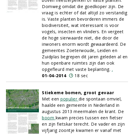
boven heesterperken of vaste planten.
Domweg omdat die goedkoper zijn. De
vraag is echter of dat altijd zo verstandig
is. Vaste planten bevorderen immers de
biodiversiteit, wat interessant is voor
vogels, insecten en vlinders. En vergeet
de hoge sierwaarde niet, die door de
inwoners enorm wordt gewaardeerd. De
gemeentes Zoeterwoude, Leiden en
Zuidplas begrepen dit jaren geleden al en
hun openbare ruimtes zijn dan ook
opgefleurd met vaste beplanting.
.
01-04-2014
18 sec
Stiekeme bomen, groot gevaar
Met een
populier
die spontaan omviel,
haalde een gemeente in Nederland in
augustus 2013 meermalen de krant. De
boom
kwam precies tussen een fietser
en zijn fietskar terecht. De vader en zijn
vijfjarig zoontje kwamen er vanaf met