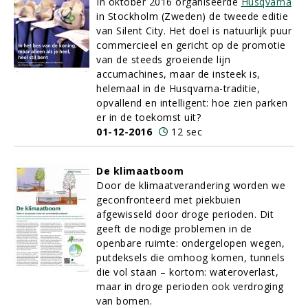
In oktober 2016 organiseerde
Husqvarna
in Stockholm (Zweden) de tweede editie
van Silent City. Het doel is natuurlijk puur
commercieel en gericht op de promotie
van de steeds groeiende lijn
accumachines, maar de insteek is,
helemaal in de Husqvarna-traditie,
opvallend en intelligent: hoe zien parken
er in de toekomst uit?
01-12-2016
12 sec
De klimaatboom
Door de klimaatverandering worden we
geconfronteerd met piekbuien
afgewisseld door droge perioden. Dit
geeft de nodige problemen in de
openbare ruimte: ondergelopen wegen,
putdeksels die omhoog komen, tunnels
die vol staan – kortom: wateroverlast,
maar in droge perioden ook verdroging
van bomen.