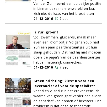
Van der Zon neemt een duidelijke positie
in binnen deze mannenwereld en laat
zich niet de kaas van het brood eten.
01-12-2016
9 sec
Is Yuri groen?
‘Zo, zwemmen, gluiperds, maak maar
even een Kromootje’ Volgens Youp had
Yuri een paar paardenstaartjes uit hun
slaap gehouden. Dat had hij niet moeten
doen; de papa’s van de paardenstaartjes
hebben natuurlijk connecties.
01-12-2016
7 sec
Groeninrichting: kiest u voor een
leverancier of voor de specialist?
Vriend en vijand zijn het erover eens: de
waarde van groen gaat verder dan alleen
de aanschaf van bomen of heesters. Het
probleem is dat deze zogenaamde