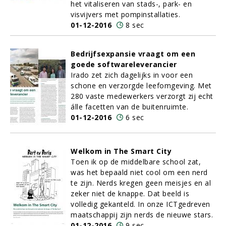
het vitaliseren van stads-, park- en
visvijvers met pompinstallaties.
01-12-2016
8 sec
Bedrijfsexpansie vraagt om een
goede softwareleverancier
Irado zet zich dagelijks in voor een
schone en verzorgde leefomgeving. Met
280 vaste medewerkers verzorgt zij echt
álle facetten van de buitenruimte.
01-12-2016
6 sec
Welkom in The Smart City
Toen ik op de middelbare school zat,
was het bepaald niet cool om een nerd
te zijn. Nerds kregen geen meisjes en al
zeker niet de knappe. Dat beeld is
volledig gekanteld. In onze ICTgedreven
maatschappij zijn nerds de nieuwe stars.
01-12-2016
9 sec