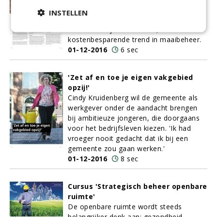
Schouten van
Schouten Machines
in het
INSTELLEN
Gelderse Uddel. De machinebouwer ziet
hierin duidelijk een nieuwe,
kostenbesparende trend in maaibeheer.
01-12-2016
6 sec
'Zet af en toe je eigen vakgebied
opzij!'
Cindy Kruidenberg wil de gemeente als
werkgever onder de aandacht brengen
bij ambitieuze jongeren, die doorgaans
voor het bedrijfsleven kiezen. 'Ik had
vroeger nooit gedacht dat ik bij een
gemeente zou gaan werken.'
01-12-2016
8 sec
Cursus 'Strategisch beheer openbare
ruimte'
De openbare ruimte wordt steeds
belangrijker denk aan; gezondheid,