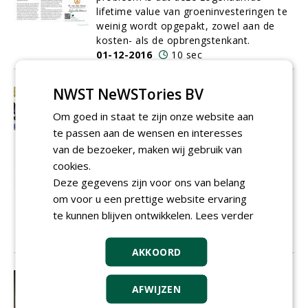
lifetime value van groeninvesteringen te
weinig wordt opgepakt, zowel aan de
kosten- als de opbrengstenkant.
01-12-2016
10 sec
NWST NeWSTories BV
Nieuwe applicatie Jewel Taken helpt
bij werkplanning
Om goed in staat te zijn onze website aan
Tien grote organisaties in het land
te passen aan de wensen en interesses
gebruiken inmiddels een nieuwe
van de bezoeker, maken wij gebruik van
applicatie die uitvoerders helpt bij hun
cookies.
drukke werk.
Jewel
BOR module Taken,
zoals dit stukje software voluit heet,
Deze gegevens zijn voor ons van belang
gaat de strijd aan met (onder andere)
om voor u een prettige website ervaring
faalkosten bij het beheer van de
te kunnen blijven ontwikkelen.
Lees verder
openbare ruimte.
01-12-2016
10 sec
AKKOORD
De kooimaaier gaat op stal
AFWIJZEN
De klepelmaaier verdringt langzaamaan
de kooimaaier. Dat constateert Rudolf