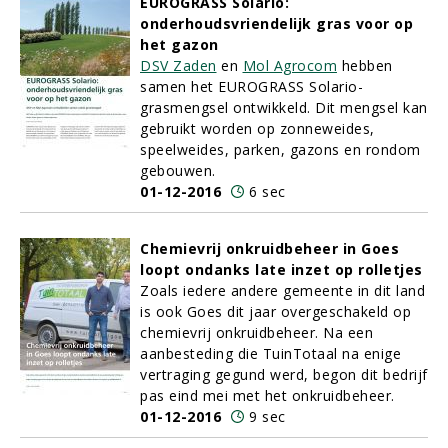
EUROGRASS Solario:
onderhoudsvriendelijk gras voor op
het gazon
DSV Zaden
en
Mol Agrocom
hebben
samen het EUROGRASS Solario-
grasmengsel ontwikkeld. Dit mengsel kan
gebruikt worden op zonneweides,
speelweides, parken, gazons en rondom
gebouwen.
01-12-2016
6 sec
Chemievrij onkruidbeheer in Goes
loopt ondanks late inzet op rolletjes
Zoals iedere andere gemeente in dit land
is ook Goes dit jaar overgeschakeld op
chemievrij onkruidbeheer. Na een
aanbesteding die TuinTotaal na enige
vertraging gegund werd, begon dit bedrijf
pas eind mei met het onkruidbeheer.
01-12-2016
9 sec