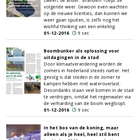
zweert de ander. ‘Branden!’ roept de
volgende weer. Gewoon even wachten
op de nieuwe licenties, dan kunnen we
weer gaan spuiten, is zelfs nog het
wishful thinking van een enkeling.
01-12-2016
9 sec
Boombunker als oplossing voor
uitdagingen in de stad
Door klimaatverandering worden de
zomers in Nederland steeds natter. Het
gevolg is dat steden in de zomer te
kampen hebben met wateroverlast.
Desondanks staan veel bomen in de stad
te verdrogen, omdat het regenwater via
de verharding van de boom wegloopt.
01-12-2016
9 sec
In het bos van de koning, maar
alleen als je heel, heel stil bent