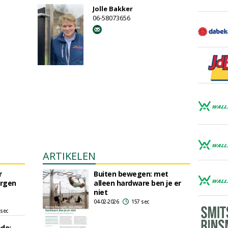
Jolle Bakker
06-58073656
ARTIKELEN
r
Buiten bewegen: met
rgen
alleen hardware ben je er
niet
04-02-2026
157 sec
 sec
ede: