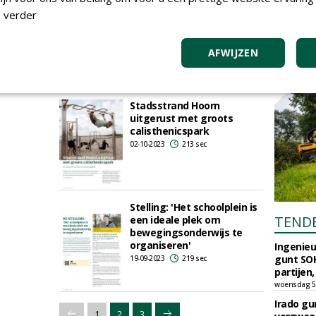
Nieuw klimparcours
 verder
Ecomare integreert met
natuurlijke omgeving
16-10-2023
148 sec
AFWIJZEN
Stadsstrand Hoorn
uitgerust met groots
calisthenicspark
02-10-2023
213 sec
Stelling: 'Het schoolplein is
TEND
een ideale plek om
bewegingsonderwijs te
organiseren'
Ingenie
gunt SOK
19-09-2023
219 sec
partijen,
woensdag 5
Irado g
1
2
3