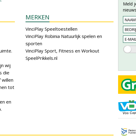
Meld j
nieuws
MERKEN
VinciPlay Speeltoestellen
VinciPlay Robinia Natuurlijk spelen en
sporten
uimte.
VinciPlay Sport, Fitness en Workout
SpeelPrikkels.nl
jn wij
s die
 willen
men tot
nen en
.