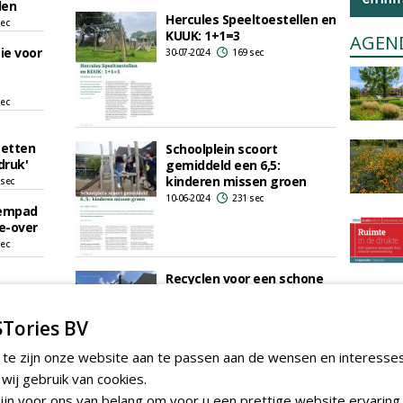
len
Hercules Speeltoestellen en
sec
KUUK: 1+1=3
AGEN
ie voor
30-07-2024
169 sec
sec
zetten
Schoolplein scoort
druk'
gemiddeld een 6,5:
kinderen missen groen
 sec
10-06-2024
231 sec
oempad
ke-over
sec
Recyclen voor een schone
branche
22-03-2024
167 sec
Tories BV
 te zijn onze website aan te passen aan de wensen en interesse
ij gebruik van cookies.
jn voor ons van belang om voor u een prettige website ervaring 