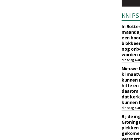
KNIPS
In Rotte
maandag
een boo
blokkeer
nog onb
worden d
dinsdag 4 a
Nieuwe 
klimaat
kunnen 
hitte en
daarom 
dat kerk
kunnen b
dinsdag 4 a
Bij de i
Groninge
plekken
gekomen
versperr