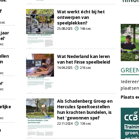
f
Wat werkt écht bij het
ontwerpen van
speelplekken?
 sec
25-08-2025
166 sec
 jaar
el'
sec
llen
Wat Nederland kan leren
in
van het Finse speelbeleid
16-04-2025
216 sec
GREE
sec
Iedereen
!'
plaatsen
sec
Plaats e
Als Schadenberg Groep en
rlijke
Hercules Speeltoestellen
hun krachten bundelen, is
het 'gewonnen spel'
sec
22-11-2024
136 sec
n