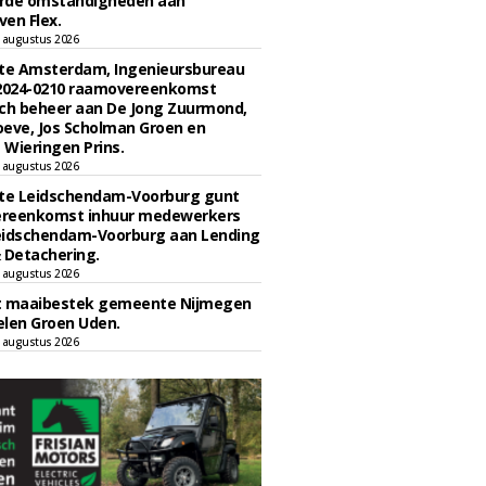
rde omstandigheden aan
en Flex.
 augustus 2026
e Amsterdam, Ingenieursbureau
 2024-0210 raamovereenkomst
ch beheer aan De Jong Zuurmond,
eve, Jos Scholman Groen en
Wieringen Prins.
 augustus 2026
e Leidschendam-Voorburg gunt
reenkomst inhuur medewerkers
eidschendam-Voorburg aan Lending
 Detachering.
 augustus 2026
t maaibestek gemeente Nijmegen
len Groen Uden.
 augustus 2026