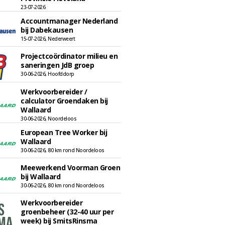
23-07-2026
Accountmanager Nederland
bij Dabekausen
15-07-2026, Nederweert
Projectcoördinator milieu en
saneringen JdB groep
30-06-2026, Hoofddorp
Werkvoorbereider /
calculator Groendaken bij
Wallaard
30-06-2026, Noordeloos
European Tree Worker bij
Wallaard
30-06-2026, 80 km rond Noordeloos
Meewerkend Voorman Groen
bij Wallaard
30-06-2026, 80 km rond Noordeloos
Werkvoorbereider
groenbeheer (32-40 uur per
week) bij SmitsRinsma