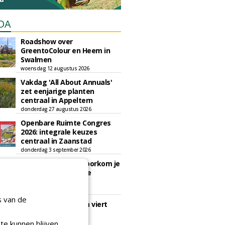
DA
Roadshow over
GreentoColour en Heem in
Swalmen
woensdag 12 augustus 2026
Vakdag 'All About Annuals'
zet eenjarige planten
centraal in Appeltern
donderdag 27 augustus 2026
Openbare Ruimte Congres
2026: integrale keuzes
centraal in Zaanstad
donderdag 3 september 2026
Lunchwebinar: zo voorkom je
dat natuurinclusieve
ambities stranden
dinsdag 8 september 2026
s van de
Rooftop Symposium viert
tien jaar duurzame
dakontwikkeling
te kunnen blijven