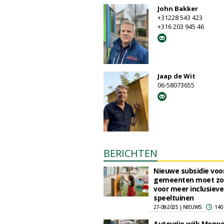
John Bakker
+31228 543 423
+316 203 945 46
Jaap de Wit
06-58073655
BERICHTEN
Nieuwe subsidie voo
gemeenten moet zo
voor meer inclusieve
speeltuinen
27-08-2025 | NIEUWS
140
Autovrije wijk Merw