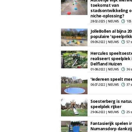
toekomst van
stadsontwikkeling o
niche-oplossing?
28-02-2025 | NIEUWS
105
JolleBollen al bijna 20
populaire 'speelprikk
09-09-2022 | NIEUWS
57 
Hercules speeltoeste
realiseert speelplek 
Delfland Huizen
01-08-2022 | NIEUWS
36 
'Iedereen speelt mee
06-07-2022 | NIEUWS
37 
Soesterberg is natuu
speelplek rijker
29-06-2022 | NIEUWS
25 
Fantasierijk spelen i
Numansdorp dankzij