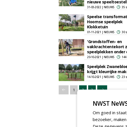
nieuwe speeltoestel
31-03-2022 | NIEUWS
35 
Speelse transformat
Hoornse speelplek
Klokketuin
01-11-2021 | NIEUWS
30 
'Grondstoffen- en
vakkrachtentekort 
speelplekken onder 
20-10-2021 | NIEUWS
144
Speelplek Zwanebl
krijgt kleurrijke ma
14-10-2021 | NIEUWS
23 
1
2
3
NWST NeWS
Om goed in staat
bezoeker, maken w
Deze gegevens zi