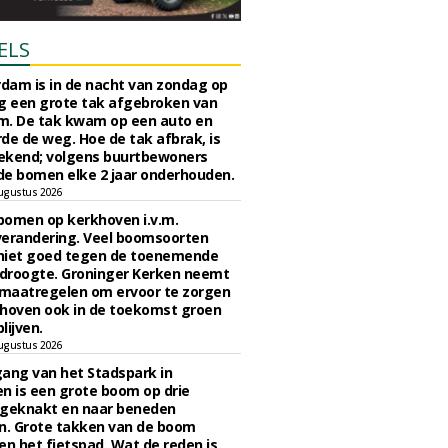
ELS
rdam is in de nacht van zondag op
 een grote tak afgebroken van
m. De tak kwam op een auto en
de de weg. Hoe de tak afbrak, is
ekend; volgens buurtbewoners
e bomen elke 2 jaar onderhouden.
ugustus 2026
bomen op kerkhoven i.v.m.
verandering. Veel boomsoorten
niet goed tegen de toenemende
 droogte. Groninger Kerken neemt
maatregelen om ervoor te zorgen
hoven ook in de toekomst groen
lijven.
ugustus 2026
ngang van het Stadspark in
n is een grote boom op drie
 geknakt en naar beneden
. Grote takken van de boom
en het fietspad. Wat de reden is