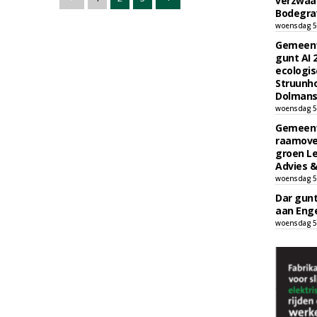
verzwaa
Bodegrav
woensdag 5
Gemeent
gunt AI
ecologis
Struunho
Dolmans 
woensdag 5
Gemeent
raamove
groen L
Advies &
woensdag 5
Dar gun
aan Enge
woensdag 5