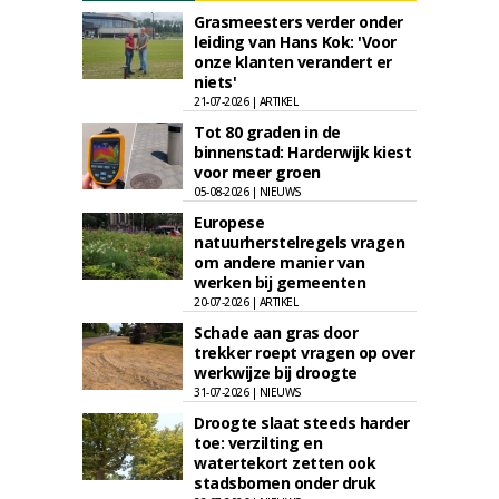
Grasmeesters verder onder
leiding van Hans Kok: 'Voor
onze klanten verandert er
niets'
21-07-2026 | ARTIKEL
Tot 80 graden in de
binnenstad: Harderwijk kiest
voor meer groen
05-08-2026 | NIEUWS
Europese
natuurherstelregels vragen
om andere manier van
werken bij gemeenten
20-07-2026 | ARTIKEL
Schade aan gras door
trekker roept vragen op over
werkwijze bij droogte
31-07-2026 | NIEUWS
Droogte slaat steeds harder
toe: verzilting en
watertekort zetten ook
stadsbomen onder druk