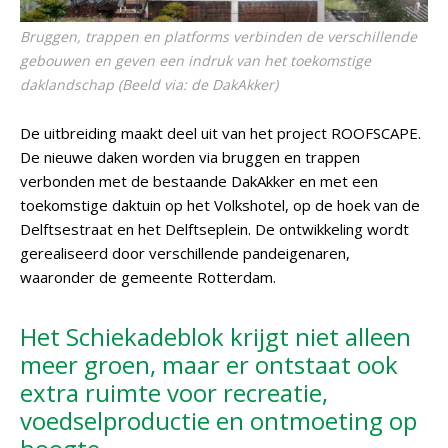
Bruggen, trappen en platforms verbinden de verschillende
gebouwen en geven een indruk van het toekomstige
daklandschap (Beeld via: de DakAkker)
De uitbreiding maakt deel uit van het project ROOFSCAPE.
De nieuwe daken worden via bruggen en trappen
verbonden met de bestaande DakAkker en met een
toekomstige daktuin op het Volkshotel, op de hoek van de
Delftsestraat en het Delftseplein. De ontwikkeling wordt
gerealiseerd door verschillende pandeigenaren,
waaronder de gemeente Rotterdam.
Het Schiekadeblok krijgt niet alleen
meer groen, maar er ontstaat ook
extra ruimte voor recreatie,
voedselproductie en ontmoeting op