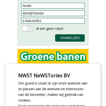
Adviseur openbaar groen,
sportvelden & golfbanen bij
NWST NeWSTories BV
Vos Capelle
27-07-2026, Sprang-Capelle
Om goed in staat te zijn onze website aan
Accountmanager Nederland
te passen aan de wensen en interesses
bij Dabekausen
van de bezoeker, maken wij gebruik van
15-07-2026, Nederweert
cookies.
Projectcoördinator milieu en
Deze gegevens zijn voor ons van belang