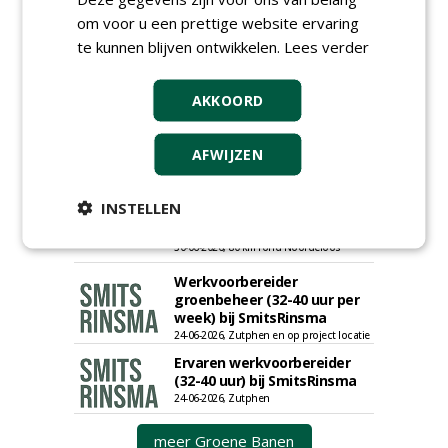
saneringen JdB groep
om voor u een prettige website ervaring
30-06-2026, Hoofddorp
te kunnen blijven ontwikkelen.
Lees verder
Werkvoorbereider /
calculator Groendaken bij
Wallaard
AKKOORD
30-06-2026, Noordeloos
European Tree Worker bij
AFWIJZEN
Wallaard
30-06-2026, 80 km rond Noordeloos
INSTELLEN
Meewerkend Voorman Groen
bij Wallaard
30-06-2026, 80 km rond Noordeloos
Werkvoorbereider
groenbeheer (32-40 uur per
week) bij SmitsRinsma
24-06-2026, Zutphen en op project locatie
Ervaren werkvoorbereider
(32-40 uur) bij SmitsRinsma
24-06-2026, Zutphen
meer Groene Banen